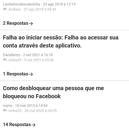
LenitaGonalvesleninha
-
23 ago 2018 à 12:19
Andreia
-
27 ago 2018 à 08:43
2 Respostas
Falha ao iniciar sessão: Falha ao acessar sua
conta através deste aplicativo.
Danidanny
-
2 set 2021 à 16:18
ninha25
-
5 set 2021 à 05:36
1 Respostas
Como desbloquear uma pessoa que me
bloqueou no Facebook
maria
-
18 mai 2013 à 14:54
ninha25
-
28 mai 2020 à 04:05
14 Respostas