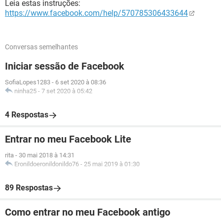
Leia estas instruções:
https://www.facebook.com/help/570785306433644
Conversas semelhantes
Iniciar sessão de Facebook
SofiaLopes1283
-
6 set 2020 à 08:36
ninha25
-
7 set 2020 à 05:42
4 Respostas
Entrar no meu Facebook Lite
rita
-
30 mai 2018 à 14:31
Eronildoeronildonildo76
-
25 mai 2019 à 01:30
89 Respostas
Como entrar no meu Facebook antigo