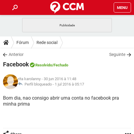
MENU
INÍCIO
JOGOS
WHATSAPP
DICAS
Fórum
Rede social
CELULAR
FACEBOOK
JOGOS
WHATSAPP
DOWNLOADS
Anterior
Seguinte
OUTLOOK
EXCEL
CELULAR
FACEBOOK
Facebook
INSTAGRAM
JOGOS
GMAIL
WHATSAPP
Resolvido
/Fechado
FÓRUM
OUTLOOK
EXCEL
GUIA DE COMPRAS
CELULAR
FACEBOOK
rita karolanny
- 30 jun 2016 à 11:48
INSTAGRAM
JOGOS
GMAIL
WHATSAPP
GLOSSÁRIO
Perfil bloqueado -
1 jul 2016 à 05:17
OUTLOOK
EXCEL
GUIA DE COMPRAS
CELULAR
FACEBOOK
INSTAGRAM
JOGOS
GMAIL
WHATSAPP
Bom dia, nao consigo abrir uma conta no facebook pra
OUTLOOK
EXCEL
minha prima
GUIA DE COMPRAS
CELULAR
FACEBOOK
INSTAGRAM
GMAIL
OUTLOOK
EXCEL
GUIA DE COMPRAS
INSTAGRAM
GMAIL