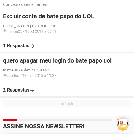
Conversas semelhantes
Excluir conta de bate papo do UOL
Carlos_3699
-
9 jul 2019 à 12:18
ninha25
-
10 jul 2019 à 06:41
1 Respostas
quero apagar meu login do bate papo uol
matheus
-
6 dez 2013 à 09:56
carlos
-
13 mar 2015 à 11:37
2 Respostas
ASSINE NOSSA NEWSLETTER!