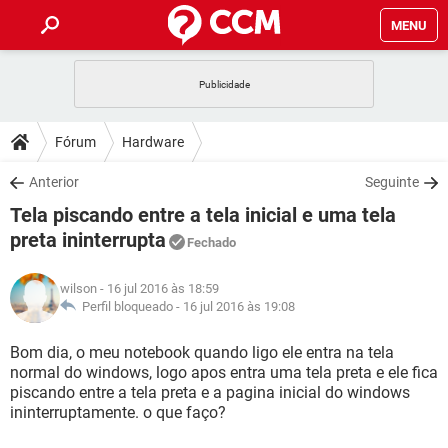
MENU
INÍCIO
JOGOS
WHATSAPP
DICAS
Fórum
Hardware
CELULAR
FACEBOOK
JOGOS
WHATSAPP
DOWNLOADS
Anterior
Seguinte
OUTLOOK
EXCEL
CELULAR
FACEBOOK
Tela piscando entre a tela inicial e uma tela
INSTAGRAM
JOGOS
GMAIL
WHATSAPP
FÓRUM
OUTLOOK
EXCEL
preta ininterrupta
Fechado
GUIA DE COMPRAS
CELULAR
FACEBOOK
INSTAGRAM
JOGOS
GMAIL
WHATSAPP
GLOSSÁRIO
OUTLOOK
EXCEL
wilson
- 16 jul 2016 às 18:59
GUIA DE COMPRAS
CELULAR
FACEBOOK
Perfil bloqueado -
16 jul 2016 às 19:08
INSTAGRAM
JOGOS
GMAIL
WHATSAPP
OUTLOOK
EXCEL
Bom dia, o meu notebook quando ligo ele entra na tela
GUIA DE COMPRAS
CELULAR
FACEBOOK
INSTAGRAM
GMAIL
normal do windows, logo apos entra uma tela preta e ele fica
OUTLOOK
EXCEL
piscando entre a tela preta e a pagina inicial do windows
GUIA DE COMPRAS
ininterruptamente. o que faço?
INSTAGRAM
GMAIL