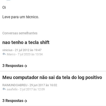
Oi
Leve para um técnico.
Conversas semelhantes
nao tenho a tecla shift
vinicius
-
21 jul 2012 às 19:47
Marco
-
7 jul 2023 às 13:54
3 Respostas
Meu computador não sai da tela do log positivo
RAIMUNDOABREU
-
29 jun 2017 às 16:02
aaafelix
-
2 jul 2017 às 12:09
3 Respostas