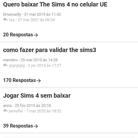
Quero baixar The Sims 4 no celular UE
Emanuelly
-
31 mai 2019 às 11:42
Isa
-
27 mar 2021 às 09:34
20 Respostas
como fazer para validar the sims3
membro
-
25 mai 2010 às 14:28
grgrgrgrg
-
2 jan 2013 às 17:27
170 Respostas
Jogar Sims 4 sem baixar
anna
-
25 fev 2015 às 20:18
jennyfer
-
7 mar 2020 às 18:32
39 Respostas