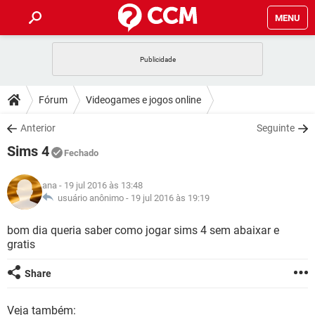
MENU
INÍCIO
JOGOS
WHATSAPP
DICAS
Fórum
Videogames e jogos online
CELULAR
FACEBOOK
JOGOS
WHATSAPP
DOWNLOADS
Anterior
Seguinte
OUTLOOK
EXCEL
CELULAR
FACEBOOK
Sims 4
INSTAGRAM
JOGOS
GMAIL
WHATSAPP
Fechado
FÓRUM
OUTLOOK
EXCEL
GUIA DE COMPRAS
CELULAR
FACEBOOK
ana
- 19 jul 2016 às 13:48
INSTAGRAM
JOGOS
GMAIL
WHATSAPP
GLOSSÁRIO
usuário anônimo -
19 jul 2016 às 19:19
OUTLOOK
EXCEL
GUIA DE COMPRAS
CELULAR
FACEBOOK
INSTAGRAM
JOGOS
GMAIL
WHATSAPP
bom dia queria saber como jogar sims 4 sem abaixar e
OUTLOOK
EXCEL
gratis
GUIA DE COMPRAS
CELULAR
FACEBOOK
INSTAGRAM
GMAIL
OUTLOOK
EXCEL
Share
GUIA DE COMPRAS
INSTAGRAM
GMAIL
Veja também: