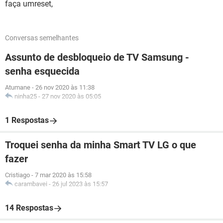
faça umreset,
Conversas semelhantes
Assunto de desbloqueio de TV Samsung -
senha esquecida
Atumane
-
26 nov 2020 às 11:38
ninha25
-
27 nov 2020 às 05:05
1 Respostas
Troquei senha da minha Smart TV LG o que
fazer
Cristiago
-
7 mar 2020 às 15:58
carambavei
-
26 jul 2023 às 15:57
14 Respostas