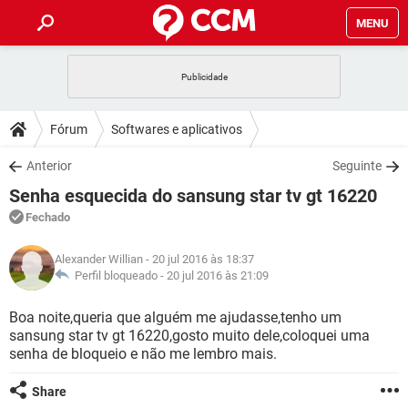
MENU
INÍCIO
JOGOS
WHATSAPP
DICAS
Fórum
Softwares e aplicativos
CELULAR
FACEBOOK
JOGOS
WHATSAPP
DOWNLOADS
Anterior
Seguinte
OUTLOOK
EXCEL
CELULAR
FACEBOOK
Senha esquecida do sansung star tv gt 16220
INSTAGRAM
JOGOS
GMAIL
WHATSAPP
FÓRUM
OUTLOOK
EXCEL
Fechado
GUIA DE COMPRAS
CELULAR
FACEBOOK
INSTAGRAM
JOGOS
GMAIL
WHATSAPP
GLOSSÁRIO
OUTLOOK
Alexander Willian
- 20 jul 2016 às 18:37
EXCEL
GUIA DE COMPRAS
CELULAR
FACEBOOK
Perfil bloqueado -
20 jul 2016 às 21:09
INSTAGRAM
JOGOS
GMAIL
WHATSAPP
OUTLOOK
EXCEL
Boa noite,queria que alguém me ajudasse,tenho um
GUIA DE COMPRAS
CELULAR
FACEBOOK
sansung star tv gt 16220,gosto muito dele,coloquei uma
INSTAGRAM
GMAIL
senha de bloqueio e não me lembro mais.
OUTLOOK
EXCEL
GUIA DE COMPRAS
INSTAGRAM
GMAIL
Share