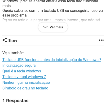
Windows , precisa apertar enter e essa tecla não funciona
GUIA DE COMPRAS
mais.
Queria saber se com um teclado USB eu conseguiria resolver
esse problema .
Pq ou eu teria que pagar uma limpeza interna , que não sei
se é esse o mal funcionamento do teclado ou a troca do
Ver mais
teclado , que sairia bem carinho .
Vlw pela ajuda, desde já .
Share
Veja também:
Teclado USB funciona antes da inicialização do Windows ?
Inicialização segura
Qual é a tecla windows
Teclado virtual windows 7
Nenhum gui na inicialização
Símbolo de grau no teclado
1 Respostas