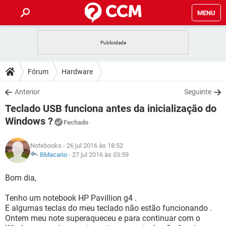
MENU
INÍCIO
JOGOS
WHATSAPP
DICAS
Fórum
Hardware
CELULAR
FACEBOOK
JOGOS
WHATSAPP
DOWNLOADS
Anterior
Seguinte
OUTLOOK
EXCEL
CELULAR
FACEBOOK
Teclado USB funciona antes da inicialização do
INSTAGRAM
JOGOS
GMAIL
WHATSAPP
FÓRUM
OUTLOOK
EXCEL
Windows ?
Fechado
GUIA DE COMPRAS
CELULAR
FACEBOOK
INSTAGRAM
JOGOS
GMAIL
WHATSAPP
GLOSSÁRIO
OUTLOOK
EXCEL
Notebooks
- 26 jul 2016 às 18:52
GUIA DE COMPRAS
CELULAR
FACEBOOK
BMacario
-
27 jul 2016 às 03:59
INSTAGRAM
JOGOS
GMAIL
WHATSAPP
OUTLOOK
EXCEL
Bom dia,
GUIA DE COMPRAS
CELULAR
FACEBOOK
INSTAGRAM
GMAIL
OUTLOOK
EXCEL
Tenho um notebook HP Pavillion g4 .
GUIA DE COMPRAS
E algumas teclas do meu teclado não estão funcionando .
INSTAGRAM
GMAIL
Ontem meu note superaqueceu e para continuar com o