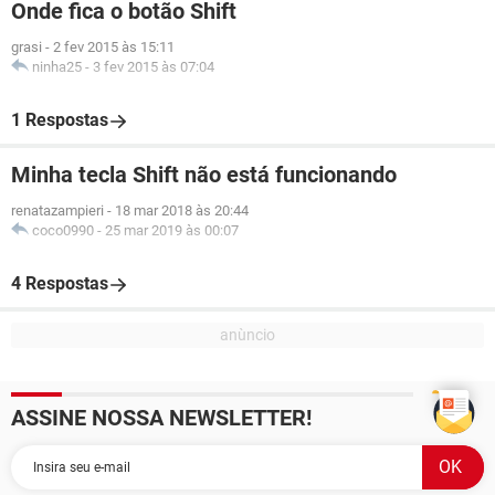
Onde fica o botão Shift
grasi
-
2 fev 2015 às 15:11
ninha25
-
3 fev 2015 às 07:04
1 Respostas
Minha tecla Shift não está funcionando
renatazampieri
-
18 mar 2018 às 20:44
coco0990
-
25 mar 2019 às 00:07
4 Respostas
ASSINE NOSSA NEWSLETTER!