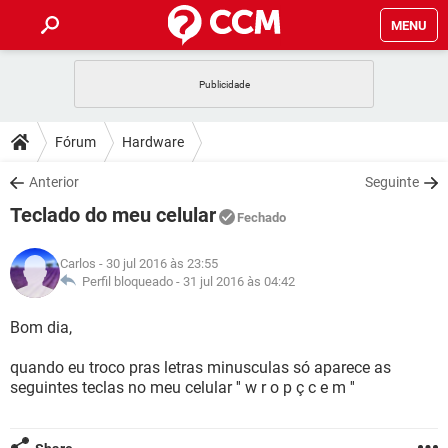
MENU
INÍCIO
JOGOS
WHATSAPP
DICAS
Fórum
Hardware
CELULAR
FACEBOOK
JOGOS
WHATSAPP
DOWNLOADS
Anterior
Seguinte
OUTLOOK
EXCEL
CELULAR
FACEBOOK
Teclado do meu celular
INSTAGRAM
JOGOS
GMAIL
WHATSAPP
Fechado
FÓRUM
OUTLOOK
EXCEL
GUIA DE COMPRAS
CELULAR
FACEBOOK
Carlos
- 30 jul 2016 às 23:55
INSTAGRAM
JOGOS
GMAIL
WHATSAPP
GLOSSÁRIO
Perfil bloqueado -
31 jul 2016 às 04:42
OUTLOOK
EXCEL
GUIA DE COMPRAS
CELULAR
FACEBOOK
INSTAGRAM
JOGOS
GMAIL
WHATSAPP
Bom dia,
OUTLOOK
EXCEL
GUIA DE COMPRAS
CELULAR
FACEBOOK
quando eu troco pras letras minusculas só aparece as
INSTAGRAM
GMAIL
seguintes teclas no meu celular '' w r o p ç c e m ''
OUTLOOK
EXCEL
GUIA DE COMPRAS
INSTAGRAM
GMAIL