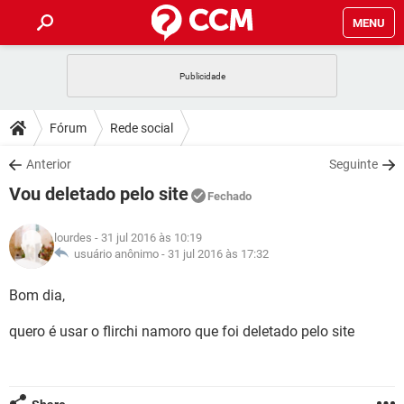
MENU
INÍCIO
JOGOS
WHATSAPP
DICAS
Fórum
Rede social
CELULAR
FACEBOOK
JOGOS
WHATSAPP
DOWNLOADS
Anterior
Seguinte
OUTLOOK
EXCEL
CELULAR
FACEBOOK
Vou deletado pelo site
INSTAGRAM
JOGOS
GMAIL
WHATSAPP
Fechado
FÓRUM
OUTLOOK
EXCEL
GUIA DE COMPRAS
CELULAR
FACEBOOK
lourdes
- 31 jul 2016 às 10:19
INSTAGRAM
JOGOS
GMAIL
WHATSAPP
GLOSSÁRIO
usuário anônimo -
31 jul 2016 às 17:32
OUTLOOK
EXCEL
GUIA DE COMPRAS
CELULAR
FACEBOOK
INSTAGRAM
JOGOS
GMAIL
WHATSAPP
Bom dia,
OUTLOOK
EXCEL
GUIA DE COMPRAS
CELULAR
FACEBOOK
quero é usar o flirchi namoro que foi deletado pelo site
INSTAGRAM
GMAIL
OUTLOOK
EXCEL
GUIA DE COMPRAS
INSTAGRAM
GMAIL