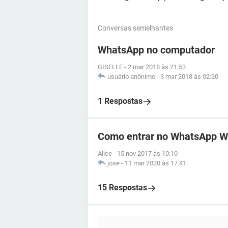
Conversas semelhantes
WhatsApp no computador
GISELLE
-
2 mar 2018 às 21:53
usuário anônimo
-
3 mar 2018 às 02:20
1 Respostas
Como entrar no WhatsApp 
Alice
-
15 nov 2017 às 10:10
jose
-
11 mar 2020 às 17:41
15 Respostas