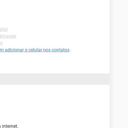
ital
ebmaster
ad
m adicionar o celular nos contatos
-
internet.