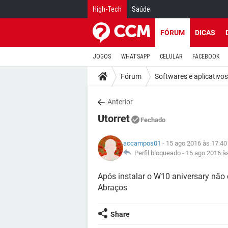
High-Tech
Saúde
FÓRUM
DICAS
JOGOS
WHATSAPP
CELULAR
FACEBOOK
Fórum
Softwares e aplicativos
Anterior
Utorret
Fechado
accampos01
- 15 ago 2016 às 17:40
Perfil bloqueado -
16 ago 2016 à
Após instalar o W10 aniversary não 
Abraços
Share