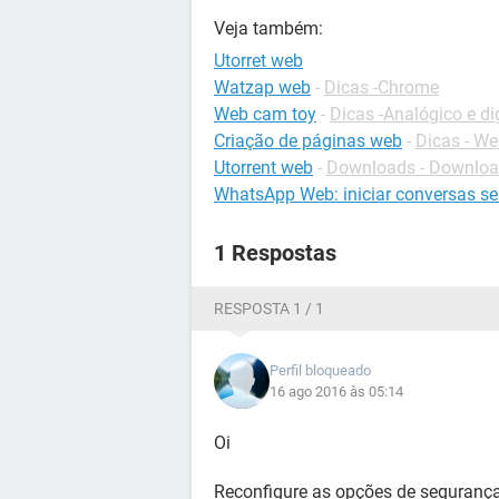
Veja também:
Utorret web
Watzap web
-
Dicas -Chrome
Web cam toy
-
Dicas -Analógico e dig
Criação de páginas web
-
Dicas - W
Utorrent web
-
Downloads - Downlo
WhatsApp Web: iniciar conversas se
1 Respostas
RESPOSTA 1 / 1
Perfil bloqueado
16 ago 2016 às 05:14
Oi
Reconfigure as opções de segurança 