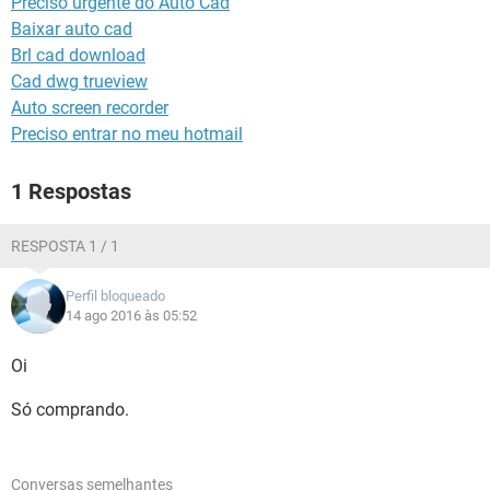
Preciso urgente do Auto Cad
GUIA DE COMPRAS
Baixar auto cad
Brl cad download
Cad dwg trueview
Auto screen recorder
Preciso entrar no meu hotmail
1 Respostas
RESPOSTA 1 / 1
Perfil bloqueado
14 ago 2016 às 05:52
Oi
Só comprando.
Conversas semelhantes