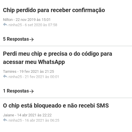
Chip perdido para receber confirmação
Nilton
-
22 nov 2019 às 15:01
ninha25
-
6 set 2020 às 07:58
5 Respostas
Perdi meu chip e precisa o do código para
acessar meu WhatsApp
Tamires
-
19 fev 2021 às 21:25
ninha25
-
21 fev 2021 às 00:01
1 Respostas
O chip está bloqueado e não recebi SMS
Jaiane
-
14 abr 2021 às 22:22
ninha25
-
16 abr 2021 às 06:25