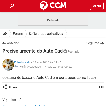
MENU
INÍCIO
JOGOS
WHATSAPP
DICAS
Fórum
Softwares e aplicativos
CELULAR
FACEBOOK
JOGOS
WHATSAPP
DOWNLOADS
Anterior
Seguinte
OUTLOOK
EXCEL
CELULAR
FACEBOOK
Preciso urgente do Auto Cad
INSTAGRAM
JOGOS
GMAIL
WHATSAPP
Fechado
FÓRUM
OUTLOOK
EXCEL
GUIA DE COMPRAS
CELULAR
FACEBOOK
Edimilson44
- 13 ago 2016 às 19:40
INSTAGRAM
JOGOS
GMAIL
WHATSAPP
GLOSSÁRIO
Perfil bloqueado -
14 ago 2016 às 05:52
OUTLOOK
EXCEL
GUIA DE COMPRAS
CELULAR
FACEBOOK
INSTAGRAM
JOGOS
GMAIL
WHATSAPP
gostaria de baixar o Auto Cad em português como faço?
OUTLOOK
EXCEL
GUIA DE COMPRAS
CELULAR
FACEBOOK
Share
INSTAGRAM
GMAIL
OUTLOOK
EXCEL
GUIA DE COMPRAS
Veja também:
INSTAGRAM
GMAIL