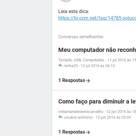
Leia esta dica:
https://br.ccm.net/faq/14785-soluc
Conversas semelhantes
Meu computador não reconh
Teclado, USB, Computador,
-
11 jul 2016 às 1
ninha25
-
12 jul 2016 às 06:13
1 Respostas
Como faço para diminuir a le
celiamariateixeiracarvalho
-
12 jun 2016 às 1
usuário anônimo
-
13 jun 2016 às 02:09
1 Respostas