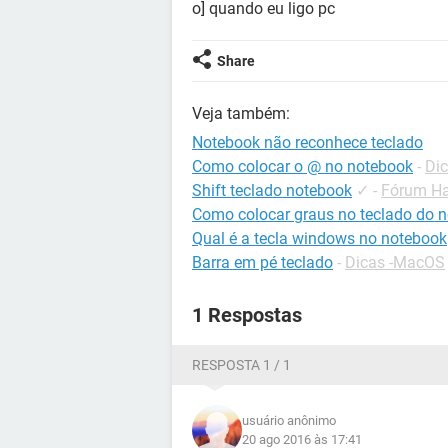
o] quando eu ligo pc
Share
Veja também:
Notebook não reconhece teclado
Como colocar o @ no notebook
-
Dic
Shift teclado notebook
✓
-
Fórum H
Como colocar graus no teclado do 
Qual é a tecla windows no notebook
Barra em pé teclado
-
Dicas -MacOS
1 Respostas
RESPOSTA 1 / 1
usuário anônimo
20 ago 2016 às 17:41