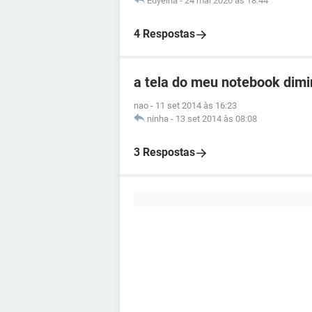
Edyelna
-
24 mai 2020 às 18:44
4 Respostas
a tela do meu notebook dimi
nao
-
11 set 2014 às 16:23
ninha
-
13 set 2014 às 08:08
3 Respostas