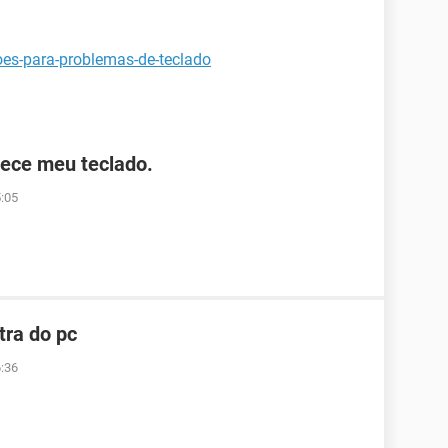
oes-para-problemas-de-teclado
ece meu teclado.
5:05
tra do pc
6:36