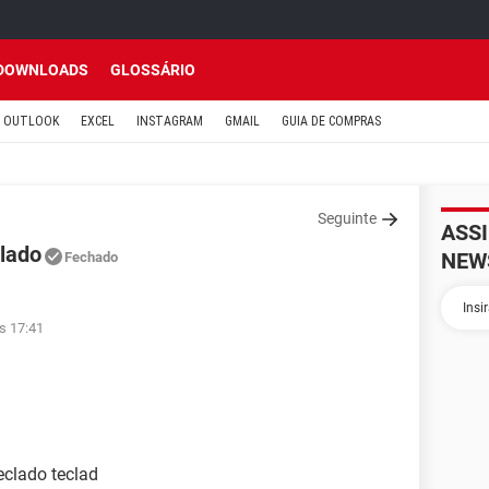
DOWNLOADS
GLOSSÁRIO
OUTLOOK
EXCEL
INSTAGRAM
GMAIL
GUIA DE COMPRAS
Seguinte
ASS
lado
NEW
Fechado
s 17:41
eclado teclad