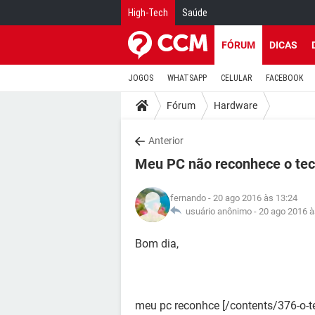
High-Tech
Saúde
FÓRUM
DICAS
JOGOS
WHATSAPP
CELULAR
FACEBOOK
Fórum
Hardware
Anterior
Meu PC não reconhece o tec
fernando
- 20 ago 2016 às 13:24
usuário anônimo -
20 ago 2016 à
Bom dia,
meu pc reconhce [/contents/376-o-t