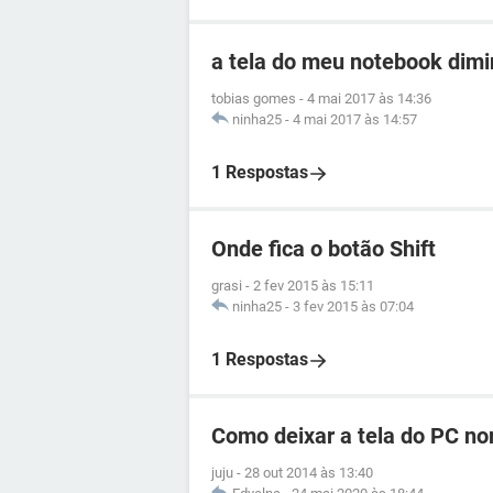
a tela do meu notebook dimi
tobias gomes
-
4 mai 2017 às 14:36
ninha25
-
4 mai 2017 às 14:57
1 Respostas
Onde fica o botão Shift
grasi
-
2 fev 2015 às 15:11
ninha25
-
3 fev 2015 às 07:04
1 Respostas
Como deixar a tela do PC no
juju
-
28 out 2014 às 13:40