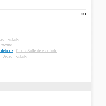
as -Teclado
ardware
notebook
-
Dicas -Suíte de escritório
-
Dicas -Teclado