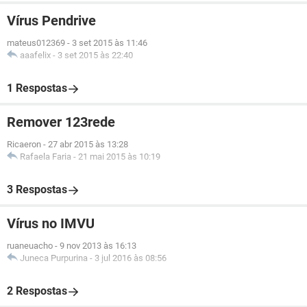
Vírus Pendrive
mateus012369
-
3 set 2015 às 11:46
aaafelix
-
3 set 2015 às 22:40
1 Respostas
Remover 123rede
Ricaeron
-
27 abr 2015 às 13:28
Rafaela Faria
-
21 mai 2015 às 10:19
3 Respostas
Vírus no IMVU
ruaneuacho
-
9 nov 2013 às 16:13
Juneca Purpurina
-
3 jul 2016 às 08:56
2 Respostas