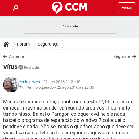
MENU
INÍCIO
JOGOS
WHATSAPP
DICAS
Fórum
Segurança
CELULAR
FACEBOOK
JOGOS
WHATSAPP
DOWNLOADS
Anterior
Seguinte
OUTLOOK
EXCEL
CELULAR
FACEBOOK
Vírus
INSTAGRAM
JOGOS
GMAIL
WHATSAPP
Fechado
FÓRUM
OUTLOOK
EXCEL
GUIA DE COMPRAS
CELULAR
FACEBOOK
deniesteves
- 22 ago 2016 às 21:18
INSTAGRAM
JOGOS
GMAIL
WHATSAPP
GLOSSÁRIO
Perfil bloqueado -
22 ago 2016 às 23:36
OUTLOOK
EXCEL
GUIA DE COMPRAS
CELULAR
FACEBOOK
INSTAGRAM
JOGOS
GMAIL
WHATSAPP
Meu note quando eu faço boot com a tecla f2, F8, ele inicia ,
OUTLOOK
EXCEL
carrega , mas não sai de "carregando arquivos", fica muito
GUIA DE COMPRAS
CELULAR
FACEBOOK
tempo nisso. Baixei o Paragon coloquei dvd nele e nada,
INSTAGRAM
GMAIL
baixei o programa de reparação do windws 7 coloquei o
OUTLOOK
EXCEL
GUIA DE COMPRAS
pendrive e nada. Não sei mais o que faer, acho que deve ser
INSTAGRAM
GMAIL
vírus, fica com a tela preta carregando arquivos e não sai
disso. Por favor, me deem mais um pouco de ajuda.