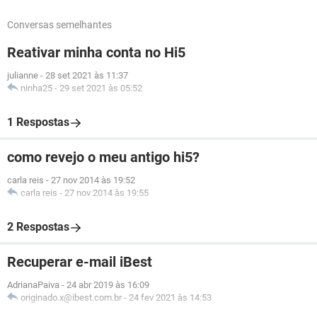
Conversas semelhantes
Reativar minha conta no Hi5
julianne
-
28 set 2021 às 11:37
ninha25
-
29 set 2021 às 05:52
1 Respostas
como revejo o meu antigo hi5?
carla reis
-
27 nov 2014 às 19:52
carla reis
-
27 nov 2014 às 19:55
2 Respostas
Recuperar e-mail iBest
AdrianaPaiva
-
24 abr 2019 às 16:09
originado.x@ibest.com.br
-
24 fev 2021 às 14:53