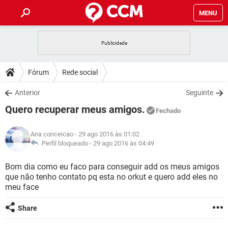
MENU
INÍCIO
JOGOS
WHATSAPP
DICAS
Fórum
Rede social
CELULAR
FACEBOOK
JOGOS
WHATSAPP
DOWNLOADS
Anterior
Seguinte
OUTLOOK
EXCEL
CELULAR
FACEBOOK
Quero recuperar meus amigos.
INSTAGRAM
JOGOS
GMAIL
WHATSAPP
Fechado
FÓRUM
OUTLOOK
EXCEL
GUIA DE COMPRAS
CELULAR
FACEBOOK
Ana conceicao
- 29 ago 2016 às 01:02
INSTAGRAM
JOGOS
GMAIL
WHATSAPP
GLOSSÁRIO
Perfil bloqueado -
29 ago 2016 às 04:49
OUTLOOK
EXCEL
GUIA DE COMPRAS
CELULAR
FACEBOOK
INSTAGRAM
JOGOS
GMAIL
WHATSAPP
Bom dia como eu faco para conseguir add os meus amigos
OUTLOOK
EXCEL
que não tenho contato pq esta no orkut e quero add eles no
GUIA DE COMPRAS
CELULAR
FACEBOOK
meu face
INSTAGRAM
GMAIL
OUTLOOK
EXCEL
GUIA DE COMPRAS
Share
INSTAGRAM
GMAIL