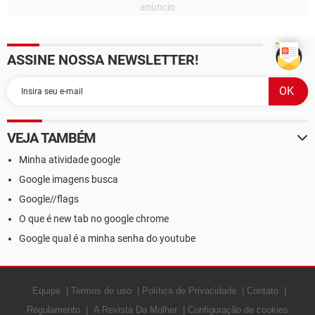
ASSINE NOSSA NEWSLETTER!
VEJA TAMBÉM
Minha atividade google
Google imagens busca
Google//flags
O que é new tab no google chrome
Google qual é a minha senha do youtube
Equipe
Termos de uso
Política de Privacidade
Contato
Regulamento
A Revista Da Mulher
Configuração de cookies