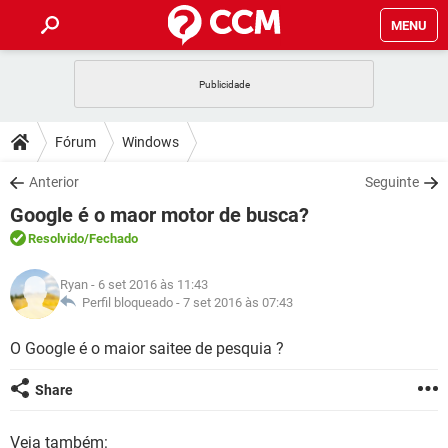
MENU
INÍCIO
JOGOS
WHATSAPP
DICAS
Fórum
Windows
CELULAR
FACEBOOK
JOGOS
WHATSAPP
DOWNLOADS
Anterior
Seguinte
OUTLOOK
EXCEL
CELULAR
FACEBOOK
Google é o maor motor de busca?
INSTAGRAM
JOGOS
GMAIL
WHATSAPP
FÓRUM
OUTLOOK
EXCEL
Resolvido
/Fechado
GUIA DE COMPRAS
CELULAR
FACEBOOK
INSTAGRAM
JOGOS
GMAIL
WHATSAPP
GLOSSÁRIO
OUTLOOK
Ryan
- 6 set 2016 às 11:43
EXCEL
GUIA DE COMPRAS
CELULAR
FACEBOOK
Perfil bloqueado -
7 set 2016 às 07:43
INSTAGRAM
JOGOS
GMAIL
WHATSAPP
OUTLOOK
EXCEL
O Google é o maior saitee de pesquia ?
GUIA DE COMPRAS
CELULAR
FACEBOOK
INSTAGRAM
GMAIL
OUTLOOK
EXCEL
Share
GUIA DE COMPRAS
INSTAGRAM
GMAIL
Veja também: