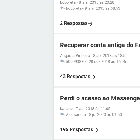
bobpreta
-
8 mar 2015 às 20:28
bobpreta
-
9 mar 2015 às 08:53
2 Respostas
Recuperar conta antiga do 
Augusta Pinheiro
-
8 abr 2013 às 18:52
509090880
-
20 dez 2018 às 16:06
43 Respostas
Perdi o acesso ao Messenge
kailane
-
7 abr 2018 às 11:05
Alessandra
-
8 jul 2020 às 01:50
195 Respostas