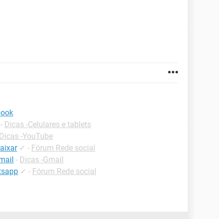
book
-
Dicas -Celulares e tablets
Dicas -YouTube
aixar
✓
-
Fórum Rede social
mail
-
Dicas -Gmail
tsapp
✓
-
Fórum Rede social