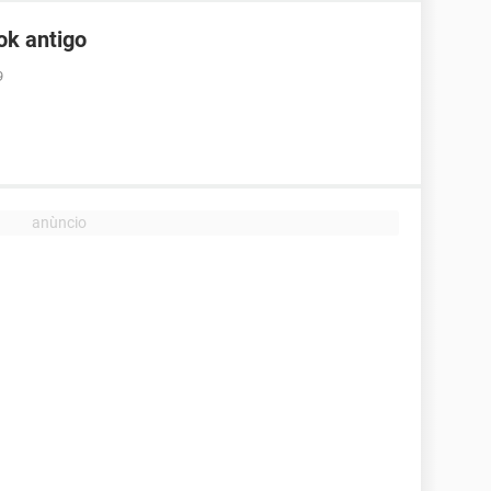
ok antigo
9