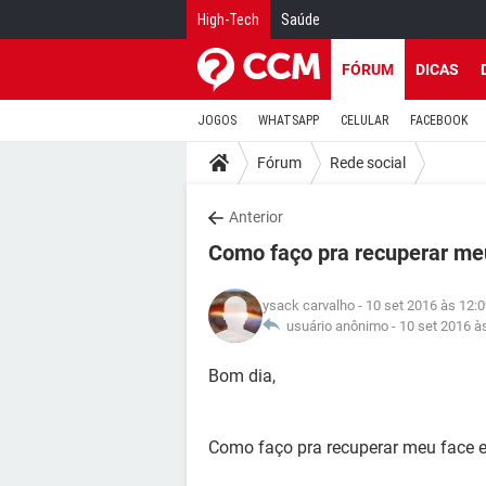
High-Tech
Saúde
FÓRUM
DICAS
JOGOS
WHATSAPP
CELULAR
FACEBOOK
Fórum
Rede social
Anterior
Como faço pra recuperar m
ysack carvalho
- 10 set 2016 às 12:
usuário anônimo -
10 set 2016 à
Bom dia,
Como faço pra recuperar meu face 