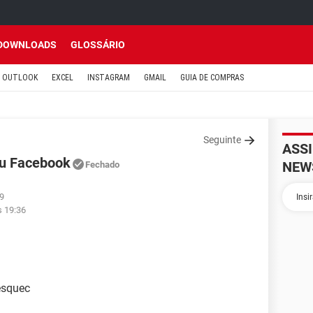
DOWNLOADS
GLOSSÁRIO
OUTLOOK
EXCEL
INSTAGRAM
GMAIL
GUIA DE COMPRAS
Seguinte
ASS
eu Facebook
NEW
Fechado
09
s 19:36
esquec