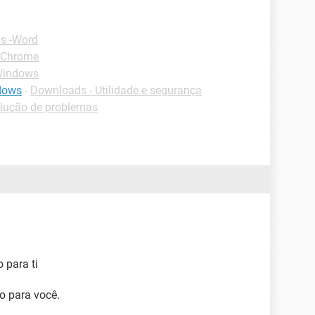
s -Word
-Chrome
Windows
ndows
-
Downloads - Utilidade e segurança
olução de problemas
 para ti
o para você.