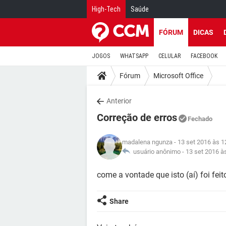
High-Tech
Saúde
FÓRUM
DICAS
JOGOS
WHATSAPP
CELULAR
FACEBOOK
Fórum
Microsoft Office
Anterior
Correção de erros
Fechado
madalena ngunza
- 13 set 2016 às 1
usuário anônimo -
13 set 2016 à
come a vontade que isto (aí) foi feito
Share