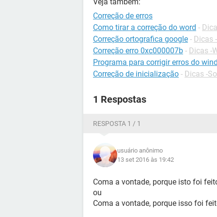
Veja também:
Correção de erros
Como tirar a correção do word
-
Dica
Correção ortografica google
-
Dicas 
Correção erro 0xc000007b
-
Dicas -
Programa para corrigir erros do wi
Correção de inicialização
-
Dicas -S
1 Respostas
RESPOSTA 1 / 1
usuário anônimo
13 set 2016 às 19:42
Coma a vontade, porque isto foi feito
ou
Coma a vontade, porque isso foi feit