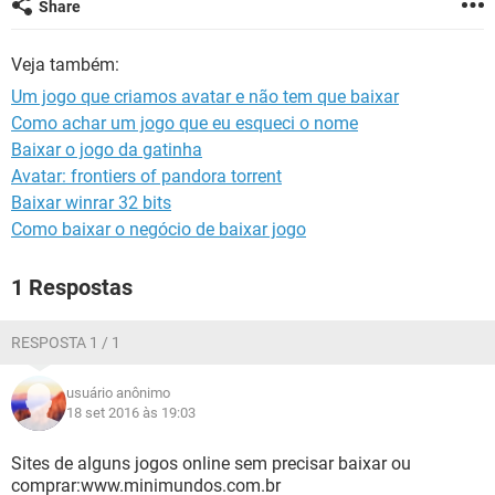
Share
GUIA DE COMPRAS
Veja também:
Um jogo que criamos avatar e não tem que baixar
Como achar um jogo que eu esqueci o nome
Baixar o jogo da gatinha
Avatar: frontiers of pandora torrent
Baixar winrar 32 bits
Como baixar o negócio de baixar jogo
1 Respostas
RESPOSTA 1 / 1
usuário anônimo
18 set 2016 às 19:03
Sites de alguns jogos online sem precisar baixar ou
comprar:www.minimundos.com.br