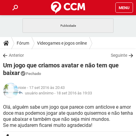
MENU
INÍCIO
JOGOS
WHATSAPP
DICAS
Fórum
Videogames e jogos online
CELULAR
FACEBOOK
JOGOS
WHATSAPP
DOWNLOADS
Anterior
Seguinte
OUTLOOK
EXCEL
CELULAR
FACEBOOK
Um jogo que criamos avatar e não tem que
INSTAGRAM
JOGOS
GMAIL
WHATSAPP
FÓRUM
OUTLOOK
EXCEL
baixar
Fechado
GUIA DE COMPRAS
CELULAR
FACEBOOK
INSTAGRAM
JOGOS
GMAIL
WHATSAPP
GLOSSÁRIO
OUTLOOK
EXCEL
nixie
- 17 set 2016 às 20:43
GUIA DE COMPRAS
CELULAR
FACEBOOK
usuário anônimo -
18 set 2016 às 19:03
INSTAGRAM
JOGOS
GMAIL
WHATSAPP
OUTLOOK
EXCEL
Olá, alguém sabe um jogo que parece com anticlove e amor
GUIA DE COMPRAS
CELULAR
FACEBOOK
INSTAGRAM
GMAIL
doce mas podemos jogar ate quando quisermos e não tenha
OUTLOOK
EXCEL
que abaixar e também que não seja mini mundos.
GUIA DE COMPRAS
Se me ajudarem ficarei muito agradecida!
INSTAGRAM
GMAIL