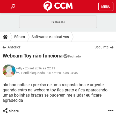
MENU
INÍCIO
JOGOS
WHATSAPP
DICAS
Fórum
Softwares e aplicativos
CELULAR
FACEBOOK
JOGOS
WHATSAPP
DOWNLOADS
Anterior
Seguinte
OUTLOOK
EXCEL
CELULAR
FACEBOOK
Webcam Toy não funciona
INSTAGRAM
JOGOS
GMAIL
WHATSAPP
Fechado
FÓRUM
OUTLOOK
EXCEL
GUIA DE COMPRAS
CELULAR
FACEBOOK
kelly
- 25 set 2016 às 22:11
INSTAGRAM
JOGOS
GMAIL
WHATSAPP
GLOSSÁRIO
Perfil bloqueado -
26 set 2016 às 04:45
OUTLOOK
EXCEL
GUIA DE COMPRAS
CELULAR
FACEBOOK
INSTAGRAM
JOGOS
GMAIL
WHATSAPP
ola boa noite eu preciso de uma resposta boa e urgente
OUTLOOK
EXCEL
quando entro na webcam toy fica preto e fica aparecendo
GUIA DE COMPRAS
CELULAR
FACEBOOK
umas bolinhas bracas se puderem me ajudar eu ficarei
INSTAGRAM
GMAIL
agradecida
OUTLOOK
EXCEL
GUIA DE COMPRAS
INSTAGRAM
GMAIL
Share