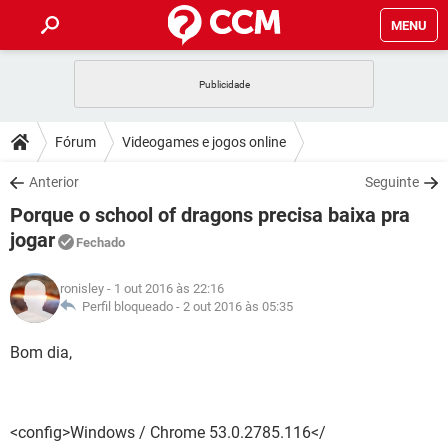
MENU
INÍCIO
JOGOS
WHATSAPP
DICAS
Fórum
Videogames e jogos online
CELULAR
FACEBOOK
JOGOS
WHATSAPP
DOWNLOADS
Anterior
Seguinte
OUTLOOK
EXCEL
CELULAR
FACEBOOK
Porque o school of dragons precisa baixa pra
INSTAGRAM
JOGOS
GMAIL
WHATSAPP
FÓRUM
OUTLOOK
EXCEL
jogar
Fechado
GUIA DE COMPRAS
CELULAR
FACEBOOK
INSTAGRAM
JOGOS
GMAIL
WHATSAPP
GLOSSÁRIO
OUTLOOK
EXCEL
ronisley
- 1 out 2016 às 22:16
GUIA DE COMPRAS
CELULAR
FACEBOOK
Perfil bloqueado -
2 out 2016 às 05:35
INSTAGRAM
JOGOS
GMAIL
WHATSAPP
OUTLOOK
EXCEL
Bom dia,
GUIA DE COMPRAS
CELULAR
FACEBOOK
INSTAGRAM
GMAIL
OUTLOOK
EXCEL
GUIA DE COMPRAS
INSTAGRAM
GMAIL
<config>Windows / Chrome 53.0.2785.116</