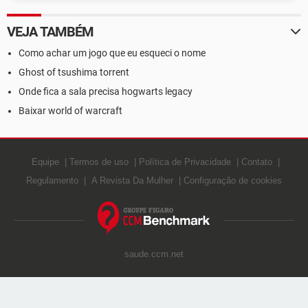
VEJA TAMBÉM
Como achar um jogo que eu esqueci o nome
Ghost of tsushima torrent
Onde fica a sala precisa hogwarts legacy
Baixar world of warcraft
Equipe
Termos de uso
Política de Privacidade
Contato
Regulamento
A Revista Da Mulher
Configuração de cookies
saude.ccm.net