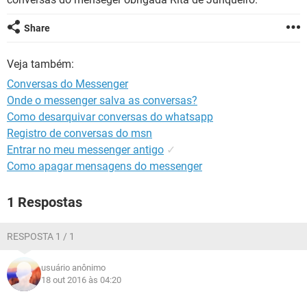
GUIA DE COMPRAS
Share
Veja também:
Conversas do Messenger
Onde o messenger salva as conversas?
Como desarquivar conversas do whatsapp
Registro de conversas do msn
Entrar no meu messenger antigo
✓
Como apagar mensagens do messenger
1 Respostas
RESPOSTA 1 / 1
usuário anônimo
18 out 2016 às 04:20