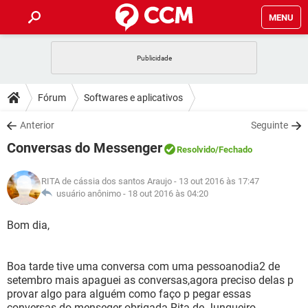
MENU
INÍCIO
JOGOS
WHATSAPP
DICAS
Fórum
Softwares e aplicativos
CELULAR
FACEBOOK
JOGOS
WHATSAPP
DOWNLOADS
Anterior
Seguinte
OUTLOOK
EXCEL
CELULAR
FACEBOOK
Conversas do Messenger
INSTAGRAM
JOGOS
GMAIL
WHATSAPP
Resolvido
/Fechado
FÓRUM
OUTLOOK
EXCEL
GUIA DE COMPRAS
CELULAR
FACEBOOK
RITA de cássia dos santos Araujo
- 13 out 2016 às 17:47
INSTAGRAM
JOGOS
GMAIL
WHATSAPP
GLOSSÁRIO
usuário anônimo -
18 out 2016 às 04:20
OUTLOOK
EXCEL
GUIA DE COMPRAS
CELULAR
FACEBOOK
INSTAGRAM
JOGOS
GMAIL
WHATSAPP
Bom dia,
OUTLOOK
EXCEL
GUIA DE COMPRAS
CELULAR
FACEBOOK
INSTAGRAM
GMAIL
Boa tarde tive uma conversa com uma pessoanodia2 de
OUTLOOK
EXCEL
GUIA DE COMPRAS
setembro mais apaguei as conversas,agora preciso delas p
INSTAGRAM
GMAIL
provar algo para alguém como faço p pegar essas
conversas do menseger obrigada Rita de Junqueiro.