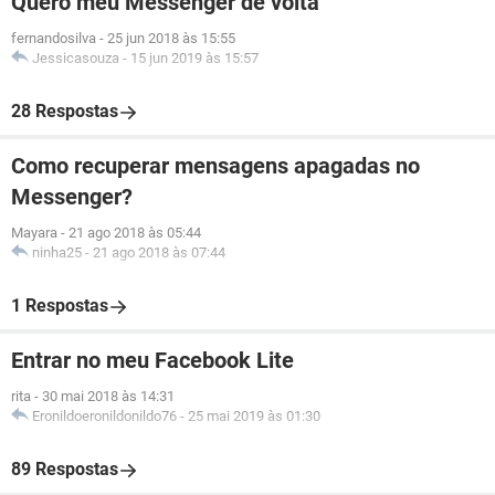
Quero meu Messenger de volta
fernandosilva
-
25 jun 2018 às 15:55
Jessicasouza
-
15 jun 2019 às 15:57
28 Respostas
Como recuperar mensagens apagadas no
Messenger?
Mayara
-
21 ago 2018 às 05:44
ninha25
-
21 ago 2018 às 07:44
1 Respostas
Entrar no meu Facebook Lite
rita
-
30 mai 2018 às 14:31
Eronildoeronildonildo76
-
25 mai 2019 às 01:30
89 Respostas