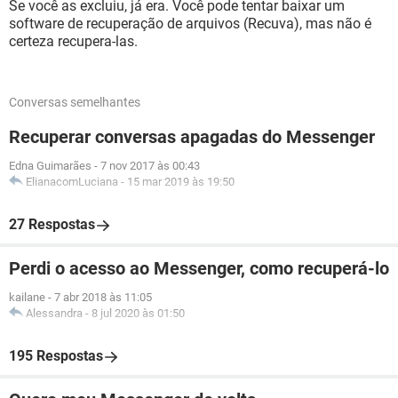
Se você as excluiu, já era. Você pode tentar baixar um
software de recuperação de arquivos (Recuva), mas não é
certeza recupera-las.
Conversas semelhantes
Recuperar conversas apagadas do Messenger
Edna Guimarães
-
7 nov 2017 às 00:43
ElianacomLuciana
-
15 mar 2019 às 19:50
27 Respostas
Perdi o acesso ao Messenger, como recuperá-lo
kailane
-
7 abr 2018 às 11:05
Alessandra
-
8 jul 2020 às 01:50
195 Respostas