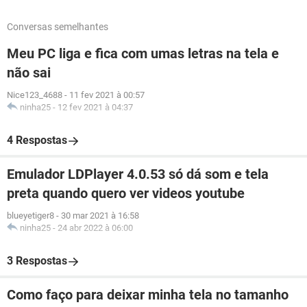
Conversas semelhantes
Meu PC liga e fica com umas letras na tela e
não sai
Nice123_4688
-
11 fev 2021 à 00:57
ninha25
-
12 fev 2021 à 04:37
4 Respostas
Emulador LDPlayer 4.0.53 só dá som e tela
preta quando quero ver videos youtube
blueyetiger8
-
30 mar 2021 à 16:58
ninha25
-
24 abr 2022 à 06:00
3 Respostas
Como faço para deixar minha tela no tamanho