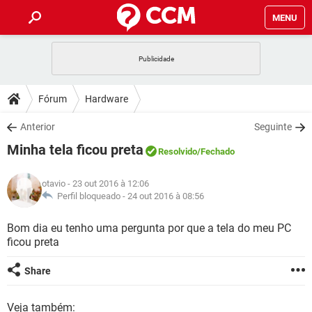
MENU
INÍCIO
JOGOS
WHATSAPP
DICAS
Fórum
Hardware
CELULAR
FACEBOOK
JOGOS
WHATSAPP
DOWNLOADS
Anterior
Seguinte
OUTLOOK
EXCEL
CELULAR
FACEBOOK
Minha tela ficou preta
INSTAGRAM
JOGOS
GMAIL
WHATSAPP
Resolvido
/Fechado
FÓRUM
OUTLOOK
EXCEL
GUIA DE COMPRAS
CELULAR
FACEBOOK
otavio
- 23 out 2016 à 12:06
INSTAGRAM
JOGOS
GMAIL
WHATSAPP
GLOSSÁRIO
Perfil bloqueado -
24 out 2016 à 08:56
OUTLOOK
EXCEL
GUIA DE COMPRAS
CELULAR
FACEBOOK
INSTAGRAM
JOGOS
GMAIL
WHATSAPP
Bom dia eu tenho uma pergunta por que a tela do meu PC
OUTLOOK
EXCEL
ficou preta
GUIA DE COMPRAS
CELULAR
FACEBOOK
INSTAGRAM
GMAIL
OUTLOOK
EXCEL
Share
GUIA DE COMPRAS
INSTAGRAM
GMAIL
Veja também: