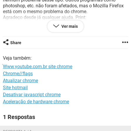
GUIA DE COMPRAS
photoshop, etc. não foram afetados, mas o Mozilla Firefox
está com o mesmo problema do chrome.
Agradeço desde já qualquer ajuda. Print:
Ver mais
Share
Veja também:
́Www.youtube.com.br site chrome
Chrome//flags
Atualizar chrome
Site hotmail
Desativar javascript chrome
Aceleração de hardware chrome
1 Respostas