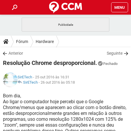
MENU
INÍCIO
JOGOS
WHATSAPP
DICAS
Fórum
Hardware
CELULAR
FACEBOOK
JOGOS
WHATSAPP
DOWNLOADS
Anterior
Seguinte
OUTLOOK
EXCEL
CELULAR
FACEBOOK
Resolução Chrome desproporcional.
INSTAGRAM
JOGOS
GMAIL
WHATSAPP
Fechado
FÓRUM
OUTLOOK
EXCEL
GUIA DE COMPRAS
CELULAR
FACEBOOK
SirETech
- 25 out 2016 às 16:31
INSTAGRAM
JOGOS
GMAIL
WHATSAPP
GLOSSÁRIO
SirETech
-
26 out 2016 às 05:18
OUTLOOK
EXCEL
GUIA DE COMPRAS
CELULAR
FACEBOOK
INSTAGRAM
JOGOS
GMAIL
WHATSAPP
Bom dia,
OUTLOOK
EXCEL
Ao ligar o computador hoje percebi que o Google
GUIA DE COMPRAS
CELULAR
FACEBOOK
Chrome/menus que aparecem ao clicar com o botão direito,
INSTAGRAM
GMAIL
estão desproporcionalmente grandes em relação à outros
OUTLOOK
EXCEL
GUIA DE COMPRAS
programas, uso como resolução 1280x1024 com 125% de
INSTAGRAM
GMAIL
"zoom", sempre usei essas configurações e nunca deu
nenhum problema desse tipo. Outros programas como