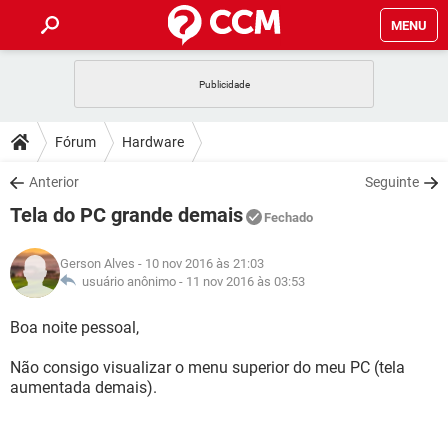
MENU
INÍCIO
JOGOS
WHATSAPP
DICAS
Fórum
Hardware
CELULAR
FACEBOOK
JOGOS
WHATSAPP
DOWNLOADS
Anterior
Seguinte
OUTLOOK
EXCEL
CELULAR
FACEBOOK
Tela do PC grande demais
INSTAGRAM
JOGOS
GMAIL
WHATSAPP
Fechado
FÓRUM
OUTLOOK
EXCEL
GUIA DE COMPRAS
CELULAR
FACEBOOK
Gerson Alves
- 10 nov 2016 às 21:03
INSTAGRAM
JOGOS
GMAIL
WHATSAPP
GLOSSÁRIO
usuário anônimo -
11 nov 2016 às 03:53
OUTLOOK
EXCEL
GUIA DE COMPRAS
CELULAR
FACEBOOK
INSTAGRAM
JOGOS
GMAIL
WHATSAPP
Boa noite pessoal,
OUTLOOK
EXCEL
GUIA DE COMPRAS
CELULAR
FACEBOOK
Não consigo visualizar o menu superior do meu PC (tela
INSTAGRAM
GMAIL
aumentada demais).
OUTLOOK
EXCEL
GUIA DE COMPRAS
INSTAGRAM
GMAIL