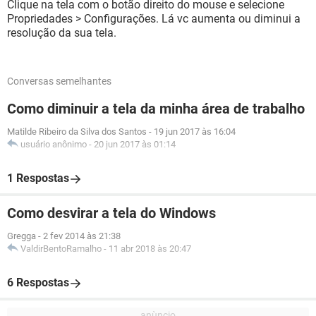
Clique na tela com o botão direito do mouse e selecione
Propriedades > Configurações. Lá vc aumenta ou diminui a
resolução da sua tela.
Conversas semelhantes
Como diminuir a tela da minha área de trabalho
Matilde Ribeiro da Silva dos Santos
-
19 jun 2017 às 16:04
usuário anônimo
-
20 jun 2017 às 01:14
1 Respostas
Como desvirar a tela do Windows
Gregga
-
2 fev 2014 às 21:38
ValdirBentoRamalho
-
11 abr 2018 às 20:47
6 Respostas