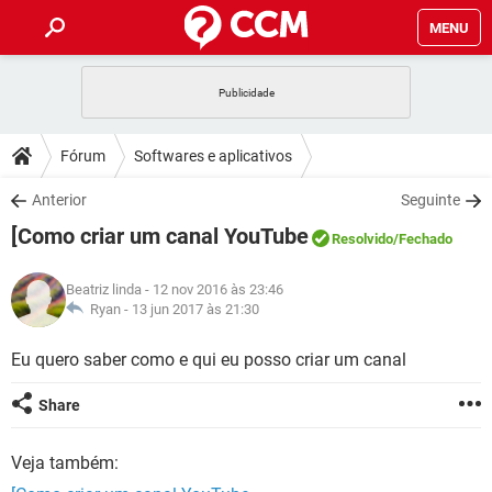
MENU
INÍCIO
JOGOS
WHATSAPP
DICAS
Fórum
Softwares e aplicativos
CELULAR
FACEBOOK
JOGOS
WHATSAPP
DOWNLOADS
Anterior
Seguinte
OUTLOOK
EXCEL
CELULAR
FACEBOOK
[Como criar um canal YouTube
INSTAGRAM
JOGOS
GMAIL
WHATSAPP
Resolvido
/Fechado
FÓRUM
OUTLOOK
EXCEL
GUIA DE COMPRAS
CELULAR
FACEBOOK
Beatriz linda
- 12 nov 2016 às 23:46
INSTAGRAM
JOGOS
GMAIL
WHATSAPP
GLOSSÁRIO
Ryan -
13 jun 2017 às 21:30
OUTLOOK
EXCEL
GUIA DE COMPRAS
CELULAR
FACEBOOK
INSTAGRAM
JOGOS
GMAIL
WHATSAPP
Eu quero saber como e qui eu posso criar um canal
OUTLOOK
EXCEL
GUIA DE COMPRAS
CELULAR
FACEBOOK
Share
INSTAGRAM
GMAIL
OUTLOOK
EXCEL
GUIA DE COMPRAS
Veja também:
INSTAGRAM
GMAIL