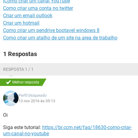
[Como criar um canal YouTube
GUIA DE COMPRAS
Como criar uma conta no twitter
Criar um email outlook
Criar um hotmail
Como criar um pendrive bootavel windows 8
Como criar um atalho de um site na area de trabalho
1 Respostas
RESPOSTA 1 / 1
Melhor resposta
Perfil bloqueado
13 nov 2016 às 05:13
Oi
Siga este tutorial:
https://br.ccm.net/faq/18630-como-criar-
um-canal-no-youtube