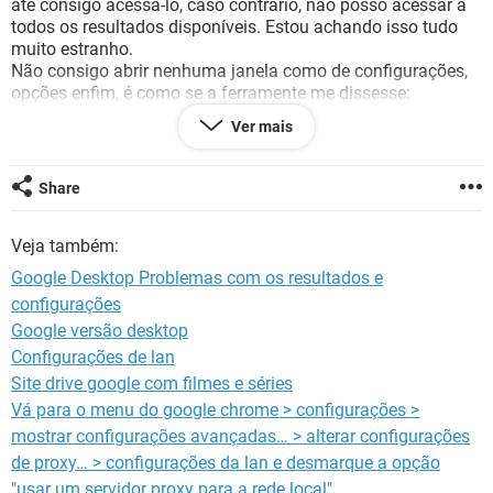
até consigo acessá-lo, caso contrário, não posso acessar a
GUIA DE COMPRAS
todos os resultados disponíveis. Estou achando isso tudo
muito estranho.
Não consigo abrir nenhuma janela como de configurações,
opções enfim, é como se a ferramente me dissesse:
"encontrei o que você quer mas não te mostro!!
Ver mais
Alguém já passou por isso?
Obrigada.
Share
Veja também:
Google Desktop Problemas com os resultados e
configurações
Google versão desktop
Configurações de lan
Site drive google com filmes e séries
Vá para o menu do google chrome > configurações >
mostrar configurações avançadas… > alterar configurações
de proxy… > configurações da lan e desmarque a opção
"usar um servidor proxy para a rede local".