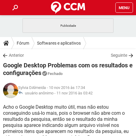
MENU
INÍCIO
JOGOS
WHATSAPP
DICAS
Fórum
Softwares e aplicativos
CELULAR
FACEBOOK
JOGOS
WHATSAPP
DOWNLOADS
Anterior
Seguinte
OUTLOOK
EXCEL
CELULAR
FACEBOOK
Google Desktop Problemas com os resultados e
INSTAGRAM
JOGOS
GMAIL
WHATSAPP
FÓRUM
OUTLOOK
EXCEL
configurações
Fechado
GUIA DE COMPRAS
CELULAR
FACEBOOK
INSTAGRAM
JOGOS
GMAIL
WHATSAPP
GLOSSÁRIO
OUTLOOK
EXCEL
Sylvia DAlmeida
- 10 nov 2016 às 17:34
GUIA DE COMPRAS
CELULAR
FACEBOOK
usuário anônimo -
11 nov 2016 às 03:42
INSTAGRAM
JOGOS
GMAIL
WHATSAPP
OUTLOOK
EXCEL
Acho o Google Desktop muito útil, mas não estou
GUIA DE COMPRAS
CELULAR
FACEBOOK
INSTAGRAM
GMAIL
conseguindo usá-lo mais, pois o browser não abre com o
OUTLOOK
EXCEL
resultado da pesquisa, então se o resultado da minha
GUIA DE COMPRAS
pesquisa aparece indicando algum arquivo visível nos
INSTAGRAM
GMAIL
primeiros itens que aparecem no resultado da pesquisa, eu