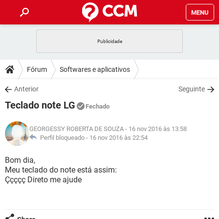
MENU
INÍCIO
JOGOS
WHATSAPP
DICAS
Fórum
Softwares e aplicativos
CELULAR
FACEBOOK
JOGOS
WHATSAPP
DOWNLOADS
Anterior
Seguinte
OUTLOOK
EXCEL
CELULAR
FACEBOOK
Teclado note LG
INSTAGRAM
JOGOS
GMAIL
WHATSAPP
Fechado
FÓRUM
OUTLOOK
EXCEL
GUIA DE COMPRAS
CELULAR
FACEBOOK
GEORGESSY ROBERTA DE SOUZA
- 16 nov 2016 às 13:58
INSTAGRAM
JOGOS
GMAIL
WHATSAPP
GLOSSÁRIO
Perfil bloqueado -
16 nov 2016 às 22:54
OUTLOOK
EXCEL
GUIA DE COMPRAS
CELULAR
FACEBOOK
INSTAGRAM
JOGOS
GMAIL
WHATSAPP
Bom dia,
OUTLOOK
EXCEL
Meu teclado do note está assim:
GUIA DE COMPRAS
CELULAR
FACEBOOK
Ççççç Direto me ajude
INSTAGRAM
GMAIL
OUTLOOK
EXCEL
GUIA DE COMPRAS
INSTAGRAM
GMAIL