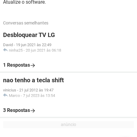
Atualize o software.
Conversas semelhantes
Desbloquear TV LG
David
-
19 jun 2021 às 22:49
ninha25
-
20 jun 2021 às 06:18
1 Respostas
nao tenho a tecla shift
vinicius
-
21 jul 2012 às 19:47
Marco
-
7 jul 2023 às 13:54
3 Respostas