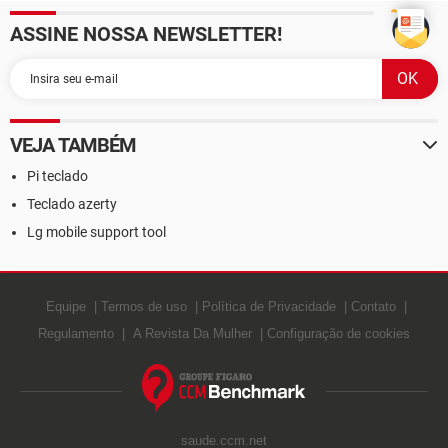
ASSINE NOSSA NEWSLETTER!
VEJA TAMBÉM
Pi teclado
Teclado azerty
Lg mobile support tool
Equipe
Termos de uso
Política de Privacidade
Contato
Regulamento
A Revista Da Mulher
Configuração de cookies
saude.ccm.net