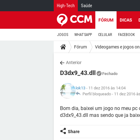
High-Tech
Saúde
FÓRUM
DICAS
JOGOS
WHATSAPP
CELULAR
FACEBOOK
Fórum
Videogames e jogos on
Anterior
D3dx9_43.dll
Fechado
lok13
- 11 dez 2016 às 14:04
Perfil bloqueado -
11 dez 2016 à
Bom dia, baixei um jogo no meu pc 
d3dx9_43.dll mas sendo que ja baix
Share