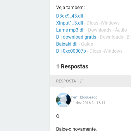
Veja também:
D3dx9_43.dll
Xinput1_3.dll
-
Dicas -Windows
Lame mp3 dll
-
Downloads - Áudio
Dll download gratis
-
Downloads - Bi
Baixaki dll
- Guide
Dll 0xc00007b
-
Dicas -Windows
1 Respostas
RESPOSTA 1 / 1
Perfil bloqueado
11 dez 2016 às 16:11
Oi
Baixe-o novamente.