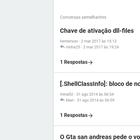
Conversas semelhantes
Chave de ativação dll-files
hemerson
-
2 mar 2017 às 15:12
ninha25
-
2 mar 2017 às 19:24
1 Respostas
[.ShellClassInfo]: bloco de n
mina92
-
31 ago 2014 às 06:54
Mari
-
31 ago 2014 às 06:59
1 Respostas
O Gta san andreas pede o vorb