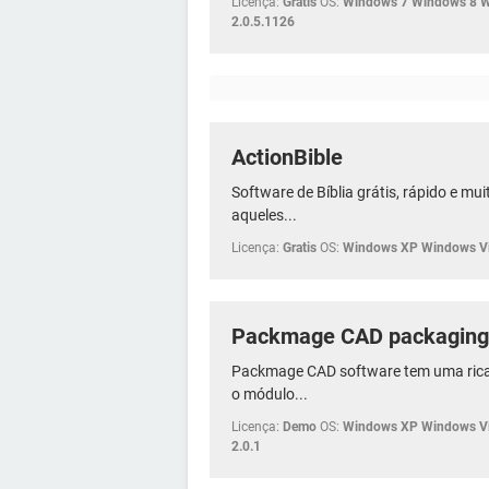
Licença:
Gratis
OS:
Windows 7 Windows 8 
2.0.5.1126
ActionBible
Software de Bíblia grátis, rápido e mu
aqueles...
Licença:
Gratis
OS:
Windows XP Windows Vi
Packmage CAD packaging 
Packmage CAD software tem uma rica 
o módulo...
Licença:
Demo
OS:
Windows XP Windows Vi
2.0.1