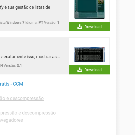
y é sua gestão de listas de
sta Windows 7
Idioma:
PT
Versão:
1
Download
faz exatamente isso, mostrar as...
EN
Versão:
3.1
Download
rátis - CCM
ão e descompressão
pressão e descompressão
avegadores