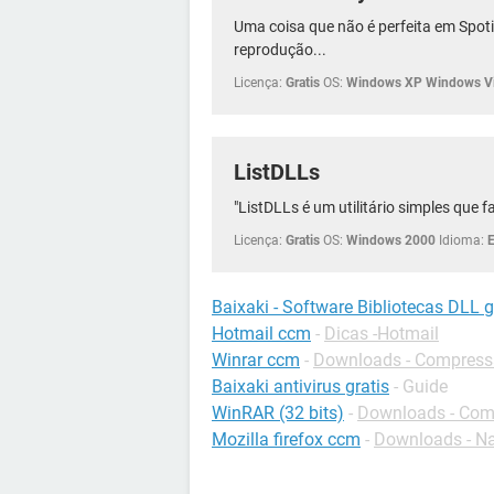
Uma coisa que não é perfeita em Spotif
reprodução...
Licença:
Gratis
OS:
Windows XP Windows Vi
ListDLLs
"ListDLLs é um utilitário simples que 
Licença:
Gratis
OS:
Windows 2000
Idioma:
Baixaki - Software Bibliotecas DLL g
Hotmail ccm
-
Dicas -Hotmail
Winrar ccm
-
Downloads - Compress
Baixaki antivirus gratis
- Guide
WinRAR (32 bits)
-
Downloads - Com
Mozilla firefox ccm
-
Downloads - N