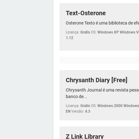
Text-Osterone
Osterone Texto é uma biblioteca de efe
Licença:
Gratis
OS:
Windows XP Windows Vi
1.12
Chrysanth Diary [Free]
Chrysanth Journal é uma revista pe
banco de...
Licença:
Gratis
OS:
Windows 2000 Windows 
EN
Versão:
4.3
Z Link Library