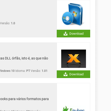
Versão:
1.0
Download
as DLL órfãs, isto é, as que não
Windows 10
Idioma:
PT
Versão:
1.01
Download
books para vários formatos para