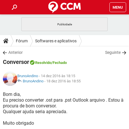
MENU
INÍCIO
JOGOS
WHATSAPP
DICAS
Fórum
Softwares e aplicativos
CELULAR
FACEBOOK
JOGOS
WHATSAPP
DOWNLOADS
Anterior
Seguinte
OUTLOOK
EXCEL
CELULAR
FACEBOOK
Conversor
INSTAGRAM
JOGOS
GMAIL
WHATSAPP
Resolvido
/Fechado
FÓRUM
OUTLOOK
EXCEL
GUIA DE COMPRAS
CELULAR
FACEBOOK
BrunoAndino
- 14 dez 2016 às 18:15
INSTAGRAM
JOGOS
GMAIL
WHATSAPP
GLOSSÁRIO
BrunoAndino
-
18 dez 2016 às 18:55
OUTLOOK
EXCEL
GUIA DE COMPRAS
CELULAR
FACEBOOK
INSTAGRAM
JOGOS
GMAIL
WHATSAPP
Bom dia,
OUTLOOK
EXCEL
Eu preciso converter .ost para .pst Outlook arquivo . Estou à
GUIA DE COMPRAS
CELULAR
FACEBOOK
procura de bom conversor.
INSTAGRAM
GMAIL
Qualquer ajuda seria apreciada.
OUTLOOK
EXCEL
GUIA DE COMPRAS
INSTAGRAM
GMAIL
Muito obrigado