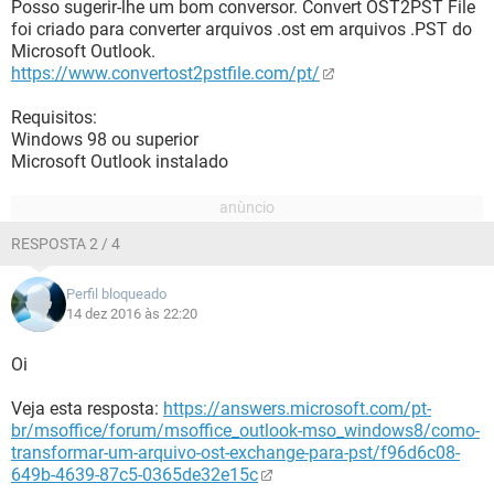
Posso sugerir-lhe um bom conversor. Convert OST2PST File
foi criado para converter arquivos .ost em arquivos .PST do
Microsoft Outlook.
https://www.convertost2pstfile.com/pt/
Requisitos:
Windows 98 ou superior
Microsoft Outlook instalado
RESPOSTA 2 / 4
Perfil bloqueado
14 dez 2016 às 22:20
Oi
Veja esta resposta:
https://answers.microsoft.com/pt-
br/msoffice/forum/msoffice_outlook-mso_windows8/como-
transformar-um-arquivo-ost-exchange-para-pst/f96d6c08-
649b-4639-87c5-0365de32e15c