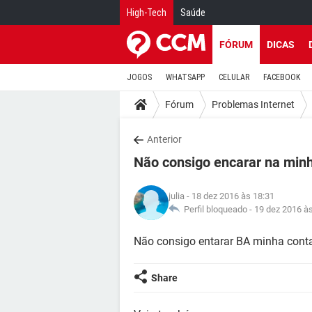
High-Tech
Saúde
FÓRUM
DICAS
JOGOS
WHATSAPP
CELULAR
FACEBOOK
Fórum
Problemas Internet
Anterior
Não consigo encarar na minh
julia
- 18 dez 2016 às 18:31
Perfil bloqueado -
19 dez 2016 à
Não consigo entarar BA minha cont
Share