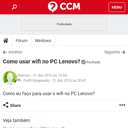
MENU
INÍCIO
JOGOS
WHATSAPP
DICAS
Fórum
Windows
CELULAR
FACEBOOK
JOGOS
WHATSAPP
DOWNLOADS
Anterior
Seguinte
OUTLOOK
EXCEL
CELULAR
FACEBOOK
Como usar wifi no PC Lenovo?
INSTAGRAM
JOGOS
GMAIL
WHATSAPP
Fechado
FÓRUM
OUTLOOK
EXCEL
GUIA DE COMPRAS
CELULAR
FACEBOOK
Vinicius
- 21 dez 2016 às 16:04
INSTAGRAM
JOGOS
GMAIL
WHATSAPP
GLOSSÁRIO
Perfil bloqueado -
21 dez 2016 às 20:47
OUTLOOK
EXCEL
GUIA DE COMPRAS
CELULAR
FACEBOOK
INSTAGRAM
JOGOS
GMAIL
WHATSAPP
Como eu faço para usar o wifi no PC Lenovo?
OUTLOOK
EXCEL
GUIA DE COMPRAS
CELULAR
FACEBOOK
Share
INSTAGRAM
GMAIL
OUTLOOK
EXCEL
GUIA DE COMPRAS
Veja também:
INSTAGRAM
GMAIL