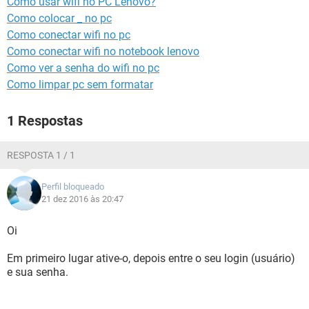
Como usar wifi no PC Lenovo?
GUIA DE COMPRAS
Como colocar _ no pc
Como conectar wifi no pc
Como conectar wifi no notebook lenovo
Como ver a senha do wifi no pc
Como limpar pc sem formatar
1 Respostas
RESPOSTA 1 / 1
Perfil bloqueado
21 dez 2016 às 20:47
Oi
Em primeiro lugar ative-o, depois entre o seu login (usuário)
e sua senha.