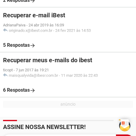
2 Respostas
Recuperar e-mail iBest
AdrianaPaiva
-
24 abr 2019 às 16:09
originado.x@ibest.com.br
-
24 fev 2021 às 14:53
5 Respostas
Recuperar meus e-mails do ibest
ticopt
-
7 jun 2017 às 19:21
maisqualyvida@ibesr.com.br
-
11 mar 2020 às 22:43
6 Respostas
ASSINE NOSSA NEWSLETTER!