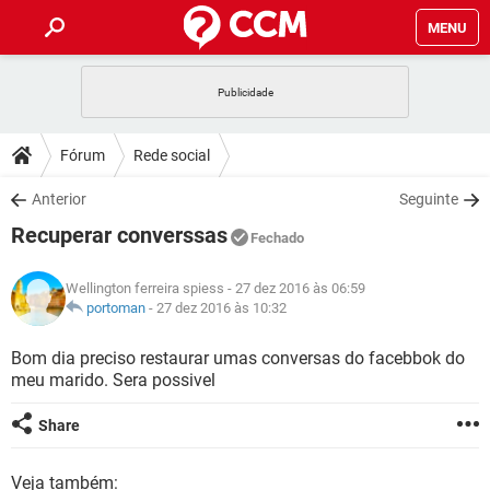
MENU
INÍCIO
JOGOS
WHATSAPP
DICAS
Fórum
Rede social
CELULAR
FACEBOOK
JOGOS
WHATSAPP
DOWNLOADS
Anterior
Seguinte
OUTLOOK
EXCEL
CELULAR
FACEBOOK
Recuperar converssas
INSTAGRAM
JOGOS
GMAIL
WHATSAPP
Fechado
FÓRUM
OUTLOOK
EXCEL
GUIA DE COMPRAS
CELULAR
FACEBOOK
Wellington ferreira spiess
- 27 dez 2016 às 06:59
INSTAGRAM
JOGOS
GMAIL
WHATSAPP
GLOSSÁRIO
portoman
-
27 dez 2016 às 10:32
OUTLOOK
EXCEL
GUIA DE COMPRAS
CELULAR
FACEBOOK
INSTAGRAM
JOGOS
GMAIL
WHATSAPP
Bom dia preciso restaurar umas conversas do facebbok do
OUTLOOK
EXCEL
meu marido. Sera possivel
GUIA DE COMPRAS
CELULAR
FACEBOOK
INSTAGRAM
GMAIL
OUTLOOK
EXCEL
Share
GUIA DE COMPRAS
INSTAGRAM
GMAIL
Veja também: