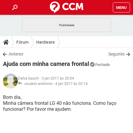
MENU
INÍCIO
JOGOS
WHATSAPP
DICAS
Fórum
Hardware
CELULAR
FACEBOOK
JOGOS
WHATSAPP
DOWNLOADS
Anterior
Seguinte
OUTLOOK
EXCEL
CELULAR
FACEBOOK
Ajuda com minha camera frontal
INSTAGRAM
JOGOS
GMAIL
WHATSAPP
Fechado
FÓRUM
OUTLOOK
EXCEL
GUIA DE COMPRAS
CELULAR
FACEBOOK
Dalva bauch
- 3 jan 2017 às 20:04
INSTAGRAM
JOGOS
GMAIL
WHATSAPP
GLOSSÁRIO
usuário anônimo -
4 jan 2017 às 02:14
OUTLOOK
EXCEL
GUIA DE COMPRAS
CELULAR
FACEBOOK
INSTAGRAM
JOGOS
GMAIL
WHATSAPP
Bom dia,
OUTLOOK
EXCEL
Minha câmera frontal LG 40 não funciona. Como faço
GUIA DE COMPRAS
CELULAR
FACEBOOK
funcionar? Por favor me ajudem.
INSTAGRAM
GMAIL
OUTLOOK
EXCEL
GUIA DE COMPRAS
INSTAGRAM
GMAIL