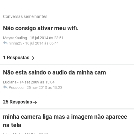
Conversas semelhantes
Não consigo ativar meu wifi.
MaysaKauling
-
15 jul 2014 às 23:51
ninha25
-
16 jul 2014 às 06:44
1 Respostas
Não esta saindo o audio da minha cam
Luciana
-
14 set 2009 às 15:04
Pessooa
-
25 nov 2013 às 15:23
25 Respostas
minha camera liga mas a imagem não aparece
na tela