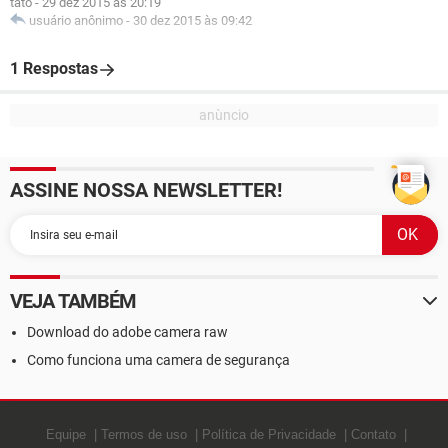
tato
-
29 dez 2015 às 20:19
usuário anônimo
-
30 dez 2015 às 09:42
1 Respostas
ASSINE NOSSA NEWSLETTER!
VEJA TAMBÉM
Download do adobe camera raw
Como funciona uma camera de segurança
Equipe
Termos de uso
Política de Privacidade
Contato