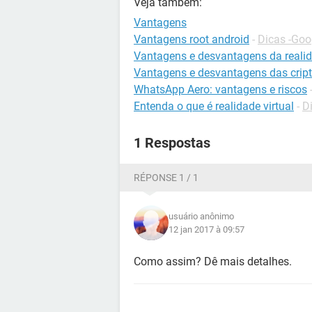
Veja também:
Vantagens
Vantagens root android
-
Dicas -Goo
Vantagens e desvantagens da realid
Vantagens e desvantagens das cri
WhatsApp Aero: vantagens e riscos
Entenda o que é realidade virtual
-
D
1 Respostas
RÉPONSE 1 / 1
usuário anônimo
12 jan 2017 à 09:57
Como assim? Dê mais detalhes.