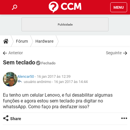
MENU
INÍCIO
JOGOS
WHATSAPP
DICAS
Fórum
Hardware
CELULAR
FACEBOOK
JOGOS
WHATSAPP
DOWNLOADS
Anterior
Seguinte
OUTLOOK
EXCEL
CELULAR
FACEBOOK
Sem teclado
INSTAGRAM
JOGOS
GMAIL
WHATSAPP
Fechado
FÓRUM
OUTLOOK
EXCEL
GUIA DE COMPRAS
CELULAR
FACEBOOK
Alencar50
- 16 jan 2017 às 12:39
INSTAGRAM
JOGOS
GMAIL
WHATSAPP
GLOSSÁRIO
usuário anônimo -
16 jan 2017 às 14:44
OUTLOOK
EXCEL
GUIA DE COMPRAS
CELULAR
FACEBOOK
INSTAGRAM
JOGOS
GMAIL
WHATSAPP
Eu tenho um celular Lenovo, e fui desabilitar algumas
OUTLOOK
EXCEL
funções e agora estou sem teclado pra digitar no
GUIA DE COMPRAS
CELULAR
FACEBOOK
whatssApp. Como faço pra desfazer isso?
INSTAGRAM
GMAIL
OUTLOOK
EXCEL
GUIA DE COMPRAS
Share
INSTAGRAM
GMAIL