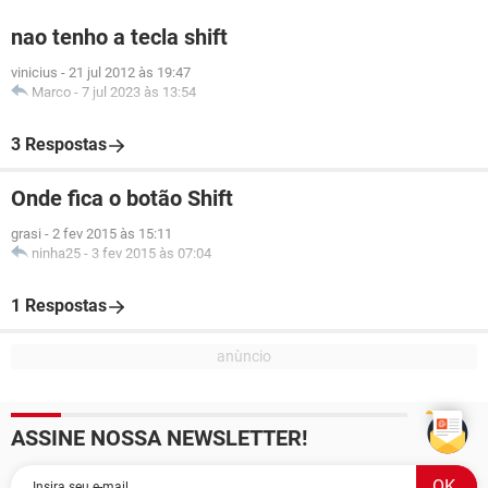
nao tenho a tecla shift
vinicius
-
21 jul 2012 às 19:47
Marco
-
7 jul 2023 às 13:54
3 Respostas
Onde fica o botão Shift
grasi
-
2 fev 2015 às 15:11
ninha25
-
3 fev 2015 às 07:04
1 Respostas
ASSINE NOSSA NEWSLETTER!