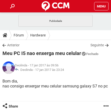
MENU
INÍCIO
JOGOS
WHATSAPP
DICAS
Fórum
Hardware
CELULAR
FACEBOOK
JOGOS
WHATSAPP
DOWNLOADS
Anterior
Seguinte
OUTLOOK
EXCEL
CELULAR
FACEBOOK
Meu PC I5 nao enxerga meu celular
INSTAGRAM
JOGOS
GMAIL
WHATSAPP
Fechado
FÓRUM
OUTLOOK
EXCEL
GUIA DE COMPRAS
CELULAR
FACEBOOK
Deolinda
- 17 jan 2017 às 09:56
INSTAGRAM
JOGOS
GMAIL
WHATSAPP
GLOSSÁRIO
Deolinda -
17 jan 2017 às 23:24
OUTLOOK
EXCEL
GUIA DE COMPRAS
CELULAR
FACEBOOK
INSTAGRAM
JOGOS
GMAIL
WHATSAPP
Bom dia,
OUTLOOK
EXCEL
nao consigo enxergar meu celular samsung galaxy S7 no pc
GUIA DE COMPRAS
CELULAR
FACEBOOK
INSTAGRAM
GMAIL
OUTLOOK
EXCEL
GUIA DE COMPRAS
INSTAGRAM
GMAIL
Share