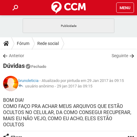
MENU
INÍCIO
JOGOS
WHATSAPP
DICAS
Fórum
Rede social
CELULAR
FACEBOOK
JOGOS
WHATSAPP
DOWNLOADS
Anterior
Seguinte
OUTLOOK
EXCEL
CELULAR
FACEBOOK
Dúvidas
INSTAGRAM
JOGOS
GMAIL
WHATSAPP
Fechado
FÓRUM
OUTLOOK
EXCEL
GUIA DE COMPRAS
CELULAR
FACEBOOK
brunoleticia
- Atualizado por pintuda em 29 Jan 2017 às 09:15
INSTAGRAM
JOGOS
GMAIL
WHATSAPP
GLOSSÁRIO
usuário anônimo -
29 jan 2017 às 09:15
OUTLOOK
EXCEL
GUIA DE COMPRAS
CELULAR
FACEBOOK
INSTAGRAM
JOGOS
GMAIL
WHATSAPP
BOM DIA!
OUTLOOK
EXCEL
COMO FAÇO PRA ACHAR MEUS ARQUIVOS QUE ESTÃO
GUIA DE COMPRAS
CELULAR
FACEBOOK
OCULTOS NO CELULAR, DA COMO CONSEGUI RECUPERAR,
INSTAGRAM
GMAIL
MAIS EU NÃO VEJO, COMO EU ACHO, ELES ESTÃO
OUTLOOK
EXCEL
GUIA DE COMPRAS
OCULTOS
INSTAGRAM
GMAIL