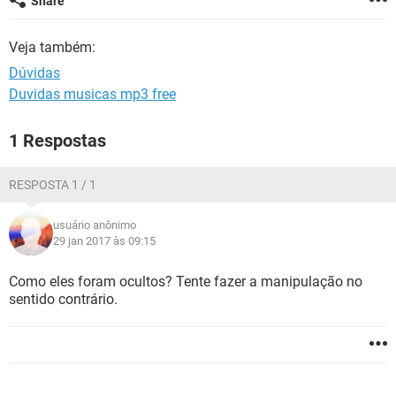
Share
GUIA DE COMPRAS
Veja também:
Dúvidas
Duvidas musicas mp3 free
1 Respostas
RESPOSTA 1 / 1
usuário anônimo
29 jan 2017 às 09:15
Como eles foram ocultos? Tente fazer a manipulação no
sentido contrário.