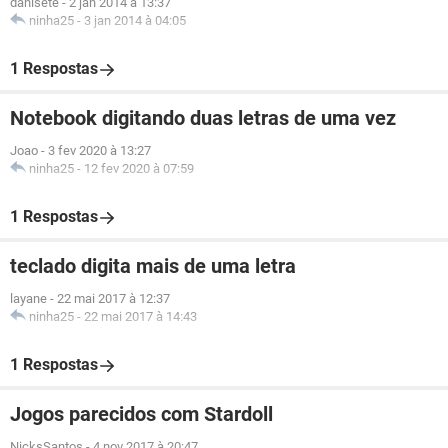
danisete
-
2 jan 2014 à 13:37
ninha25
-
3 jan 2014 à 04:05
1 Respostas
Notebook digitando duas letras de uma vez
Joao
-
3 fev 2020 à 13:27
ninha25
-
12 fev 2020 à 07:59
1 Respostas
teclado digita mais de uma letra
layane
-
22 mai 2017 à 12:37
ninha25
-
22 mai 2017 à 14:43
1 Respostas
Jogos parecidos com Stardoll
NicksSantos
-
4 nov 2017 à 20:47