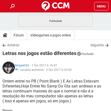
MENU
INÍCIO
JOGOS
WHATSAPP
DICAS
Fórum
Videogames e jogos online
CELULAR
FACEBOOK
JOGOS
WHATSAPP
DOWNLOADS
Anterior
Seguinte
OUTLOOK
EXCEL
CELULAR
FACEBOOK
Letras nos jogos estão diferentes
INSTAGRAM
JOGOS
GMAIL
WHATSAPP
Fechado
FÓRUM
OUTLOOK
EXCEL
GUIA DE COMPRAS
CELULAR
FACEBOOK
NinjaahSz
- 1 fev 2017 à 16:47
INSTAGRAM
JOGOS
GMAIL
WHATSAPP
GLOSSÁRIO
usuário anônimo -
2 fev 2017 à 03:00
OUTLOOK
EXCEL
GUIA DE COMPRAS
CELULAR
FACEBOOK
INSTAGRAM
JOGOS
GMAIL
WHATSAPP
Ontem entrei no PB ( Point Blank ) E As Letras Estavam
OUTLOOK
EXCEL
Diferentes,Hoje Entrei No Samp Do Gta san andreas e as
GUIA DE COMPRAS
CELULAR
FACEBOOK
letras continuam maiores do que o normal e não é a
INSTAGRAM
GMAIL
resolução do meu computador são apenas as letras
OUTLOOK
EXCEL
GUIA DE COMPRAS
( Isso é apenas em jogos, só em jogos.)
INSTAGRAM
GMAIL
Prints