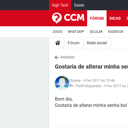
High-Tech
Saúde
FÓRUM
DICAS
JOGOS
WHATSAPP
CELULAR
FACEBOOK
Fórum
Rede social
Anterior
Gostaria de alterar minha s
Elizene
- 9 fev 2017 às 15:46
Perfil bloqueado -
9 fev 2017 às 
Bom dia,
Gostaria de alterar minha senha bol