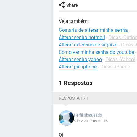
Share
Veja também:
Gostaria de alterar minha senha
Alterar senha hotmail
-
Dicas -Outlo
Alterar extensão de arquivo
-
Dicas 
Como ver minha senha do youtube
Alterar senha yahoo
-
Dicas -Yahoo!
Alterar pin iphone
-
Dicas -iPhone
1 Respostas
RESPOSTA 1 / 1
Perfil bloqueado
9 fev 2017 às 20:16
Oi