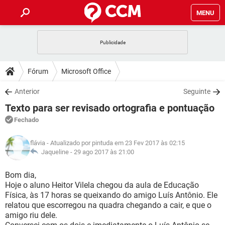
MENU
INÍCIO
JOGOS
WHATSAPP
DICAS
Fórum
Microsoft Office
CELULAR
FACEBOOK
JOGOS
WHATSAPP
DOWNLOADS
Anterior
Seguinte
OUTLOOK
EXCEL
CELULAR
FACEBOOK
Texto para ser revisado ortografia e pontuação
INSTAGRAM
JOGOS
GMAIL
WHATSAPP
FÓRUM
OUTLOOK
EXCEL
Fechado
GUIA DE COMPRAS
CELULAR
FACEBOOK
INSTAGRAM
JOGOS
GMAIL
WHATSAPP
GLOSSÁRIO
OUTLOOK
flávia
- Atualizado por pintuda em 23 Fev 2017 às 02:15
EXCEL
GUIA DE COMPRAS
CELULAR
FACEBOOK
Jaqueline -
29 ago 2017 às 21:00
INSTAGRAM
JOGOS
GMAIL
WHATSAPP
OUTLOOK
EXCEL
Bom dia,
GUIA DE COMPRAS
CELULAR
FACEBOOK
Hoje o aluno Heitor Vilela chegou da aula de Educação
INSTAGRAM
GMAIL
Física, às 17 horas se queixando do amigo Luís Antônio. Ele
OUTLOOK
EXCEL
GUIA DE COMPRAS
relatou que escorregou na quadra chegando a cair, e que o
INSTAGRAM
GMAIL
amigo riu dele.