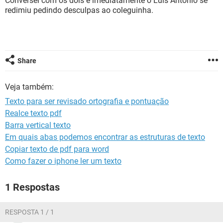
Conversei com os dois e imediatamente o Luís Antônio se
GUIA DE COMPRAS
redimiu pedindo desculpas ao coleguinha.
Share
Veja também:
Texto para ser revisado ortografia e pontuação
Realce texto pdf
Barra vertical texto
Em quais abas podemos encontrar as estruturas de texto
Copiar texto de pdf para word
Como fazer o iphone ler um texto
1 Respostas
RESPOSTA 1 / 1