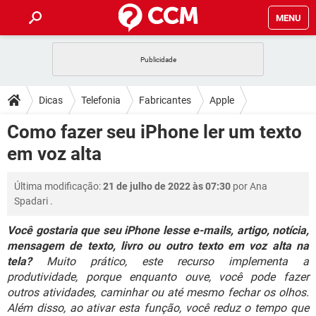
MENU
INÍCIO
JOGOS
WHATSAPP
DICAS
Dicas
Telefonia
Fabricantes
Apple
CELULAR
FACEBOOK
JOGOS
WHATSAPP
DOWNLOADS
Como fazer seu iPhone ler um texto
OUTLOOK
EXCEL
CELULAR
FACEBOOK
em voz alta
INSTAGRAM
JOGOS
GMAIL
WHATSAPP
FÓRUM
OUTLOOK
EXCEL
GUIA DE COMPRAS
CELULAR
FACEBOOK
Última modificação:
21 de julho de 2022 às 07:30
por
Ana
INSTAGRAM
JOGOS
GMAIL
WHATSAPP
GLOSSÁRIO
OUTLOOK
Spadari
.
EXCEL
GUIA DE COMPRAS
CELULAR
FACEBOOK
INSTAGRAM
JOGOS
GMAIL
WHATSAPP
Você gostaria que seu iPhone lesse e-mails, artigo, notícia,
OUTLOOK
EXCEL
mensagem de texto, livro ou outro texto em voz alta na
GUIA DE COMPRAS
CELULAR
FACEBOOK
tela?
Muito prático, este recurso implementa a
INSTAGRAM
GMAIL
OUTLOOK
EXCEL
produtividade, porque enquanto ouve, você pode fazer
GUIA DE COMPRAS
outros atividades, caminhar ou até mesmo fechar os olhos.
INSTAGRAM
GMAIL
Além disso, ao ativar esta função, você reduz o tempo que