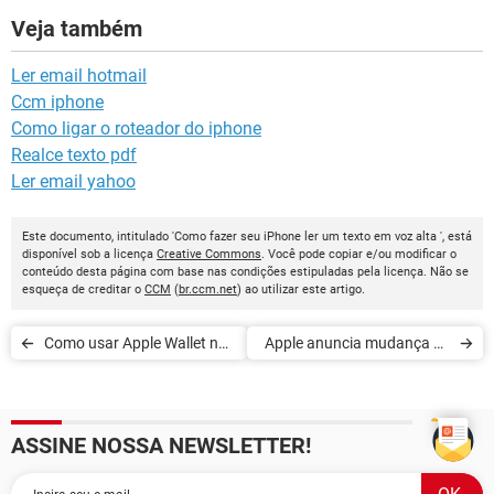
Veja também
Ler email hotmail
Ccm iphone
Como ligar o roteador do iphone
Realce texto pdf
Ler email yahoo
Este documento, intitulado 'Como fazer seu iPhone ler um texto em voz alta ', está
disponível sob a licença
Creative Commons
. Você pode copiar e/ou modificar o
conteúdo desta página com base nas condições estipuladas pela licença. Não se
esqueça de creditar o
CCM
(
br.ccm.net
) ao utilizar este artigo.
Como usar Apple Wallet no
Apple anuncia mudança de
iPhone
emojis: confira as
novidades
ASSINE NOSSA NEWSLETTER!