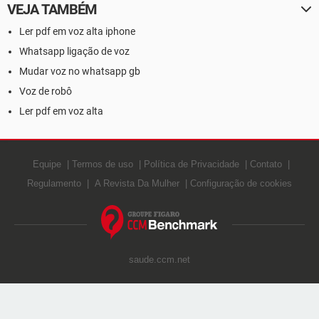
VEJA TAMBÉM
Ler pdf em voz alta iphone
Whatsapp ligação de voz
Mudar voz no whatsapp gb
Voz de robô
Ler pdf em voz alta
Equipe
Termos de uso
Política de Privacidade
Contato
Regulamento
A Revista Da Mulher
Configuração de cookies
saude.ccm.net