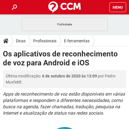
MENU
INÍCIO
JOGOS
WHATSAPP
DICAS
Dicas
Profissionais
E-ferramentas
CELULAR
FACEBOOK
JOGOS
WHATSAPP
DOWNLOADS
Os aplicativos de reconhecimento
OUTLOOK
EXCEL
CELULAR
FACEBOOK
de voz para Android e iOS
INSTAGRAM
JOGOS
GMAIL
WHATSAPP
FÓRUM
OUTLOOK
EXCEL
GUIA DE COMPRAS
CELULAR
FACEBOOK
Última modificação:
6 de outubro de 2020 às 13:09
por
Pedro
INSTAGRAM
JOGOS
GMAIL
WHATSAPP
GLOSSÁRIO
OUTLOOK
Muxfeldt
.
EXCEL
GUIA DE COMPRAS
CELULAR
FACEBOOK
INSTAGRAM
JOGOS
GMAIL
WHATSAPP
Apps de reconhecimento de voz estão disponíveis em várias
OUTLOOK
EXCEL
plataformas e respondem a diferentes necessidades, como
GUIA DE COMPRAS
CELULAR
FACEBOOK
busca na agenda, fazer chamadas, tradução, pesquisa na
INSTAGRAM
GMAIL
OUTLOOK
EXCEL
Internet e atualização de status nas redes sociais.
GUIA DE COMPRAS
INSTAGRAM
GMAIL