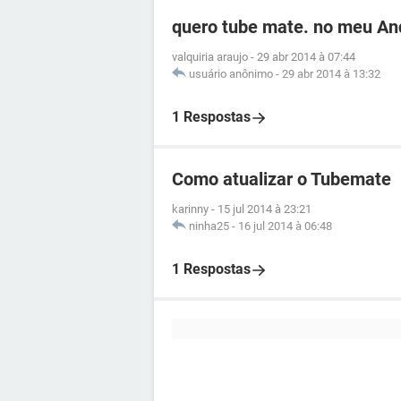
quero tube mate. no meu An
valquiria araujo
-
29 abr 2014 à 07:44
usuário anônimo
-
29 abr 2014 à 13:32
1 Respostas
Como atualizar o Tubemate
karinny
-
15 jul 2014 à 23:21
ninha25
-
16 jul 2014 à 06:48
1 Respostas