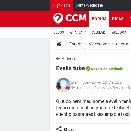
High-Tech
Santé-Médecine
FÓRUM
DICAS
JOGOS
WHATSAPP
CELULAR
FACEBOOK
Fórum
Videogames e jogos on
Anterior
Evelin tube
Resolvido
/Fechado
Evelin tube
- 25 fev 2017 à 22:54
usuário anônimo -
26 fev 2017 à
Oi tudo bem meu nome e evelin ten
tenho um canal no youtube tenho 36 
e tenho bastantes likes entao e isso
Share