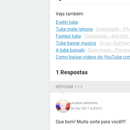
Veja também:
Evelin tube
Tube mate iphone
-
Downloads - iP
Fastest tube
-
Downloads - Add-Ons 
Tube baixar musica
-
Dicas -Softwar
A tube baixaki
-
Downloads - Players
Como baixar vídeos do YouTube co
1 Respostas
RÉPONSE 1 / 1
usuário anônimo
26 fev 2017 à 03:01
Que bom! Muita sorte para você!!!!