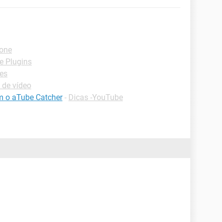
hone
e Plugins
es
 de vídeo
m o aTube Catcher
-
Dicas -YouTube