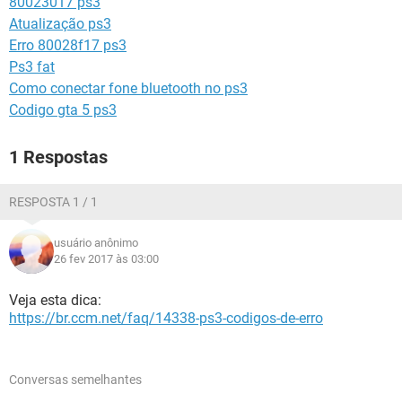
80023017 ps3
GUIA DE COMPRAS
Atualização ps3
Erro 80028f17 ps3
Ps3 fat
Como conectar fone bluetooth no ps3
Codigo gta 5 ps3
1 Respostas
RESPOSTA 1 / 1
usuário anônimo
26 fev 2017 às 03:00
Veja esta dica:
https://br.ccm.net/faq/14338-ps3-codigos-de-erro
Conversas semelhantes