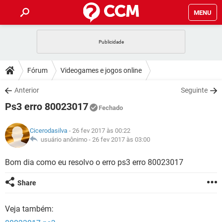
MENU
INÍCIO
JOGOS
WHATSAPP
DICAS
Fórum
Videogames e jogos online
CELULAR
FACEBOOK
JOGOS
WHATSAPP
DOWNLOADS
Anterior
Seguinte
OUTLOOK
EXCEL
CELULAR
FACEBOOK
Ps3 erro 80023017
INSTAGRAM
JOGOS
GMAIL
WHATSAPP
Fechado
FÓRUM
OUTLOOK
EXCEL
GUIA DE COMPRAS
CELULAR
FACEBOOK
Cicerodasilva
- 26 fev 2017 às 00:22
INSTAGRAM
JOGOS
GMAIL
WHATSAPP
GLOSSÁRIO
usuário anônimo -
26 fev 2017 às 03:00
OUTLOOK
EXCEL
GUIA DE COMPRAS
CELULAR
FACEBOOK
INSTAGRAM
JOGOS
GMAIL
WHATSAPP
Bom dia como eu resolvo o erro ps3 erro 80023017
OUTLOOK
EXCEL
GUIA DE COMPRAS
CELULAR
FACEBOOK
Share
INSTAGRAM
GMAIL
OUTLOOK
EXCEL
GUIA DE COMPRAS
Veja também:
INSTAGRAM
GMAIL