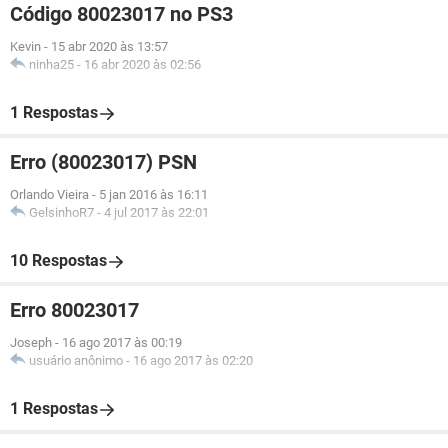
Código 80023017 no PS3
Kevin
-
15 abr 2020 às 13:57
ninha25
-
16 abr 2020 às 02:56
1 Respostas
Erro (80023017) PSN
Orlando Vieira
-
5 jan 2016 às 16:11
GelsinhoR7
-
4 jul 2017 às 22:01
10 Respostas
Erro 80023017
Joseph
-
16 ago 2017 às 00:19
usuário anônimo
-
16 ago 2017 às 02:20
1 Respostas