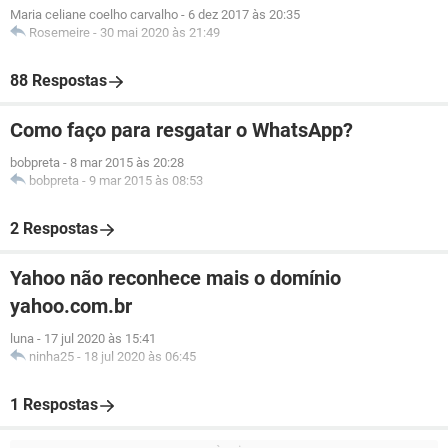
Maria celiane coelho carvalho
-
6 dez 2017 às 20:35
Rosemeire
-
30 mai 2020 às 21:49
88 Respostas
Como faço para resgatar o WhatsApp?
bobpreta
-
8 mar 2015 às 20:28
bobpreta
-
9 mar 2015 às 08:53
2 Respostas
Yahoo não reconhece mais o domínio
yahoo.com.br
luna
-
17 jul 2020 às 15:41
ninha25
-
18 jul 2020 às 06:45
1 Respostas