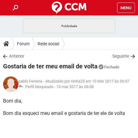
MENU
INÍCIO
JOGOS
WHATSAPP
DICAS
Fórum
Rede social
CELULAR
FACEBOOK
JOGOS
WHATSAPP
DOWNLOADS
Anterior
Seguinte
OUTLOOK
EXCEL
CELULAR
FACEBOOK
Gostaria de ter meu email de volta
INSTAGRAM
JOGOS
GMAIL
WHATSAPP
Fechado
FÓRUM
OUTLOOK
EXCEL
GUIA DE COMPRAS
CELULAR
FACEBOOK
pablo Ferreira
- Atualizado por ninha25 em 10 Mar 2017 às 06:07
INSTAGRAM
JOGOS
GMAIL
WHATSAPP
GLOSSÁRIO
Perfil bloqueado -
10 mar 2017 às 06:08
OUTLOOK
EXCEL
GUIA DE COMPRAS
CELULAR
FACEBOOK
INSTAGRAM
JOGOS
GMAIL
WHATSAPP
Bom dia,
OUTLOOK
EXCEL
GUIA DE COMPRAS
CELULAR
FACEBOOK
Bom dia esqueci meu email e gostaria de ter ele de volta
INSTAGRAM
GMAIL
OUTLOOK
EXCEL
GUIA DE COMPRAS
INSTAGRAM
GMAIL