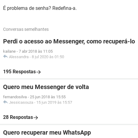
É problema de senha? Redefina-a.
Conversas semelhantes
Perdi o acesso ao Messenger, como recuperá-lo
kailane
-
7 abr 2018 às 11:05
Alessandra
-
8 jul 2020 às 01:50
195 Respostas
Quero meu Messenger de volta
fernandosilva
-
25 jun 2018 às 15:55
Jessicasouza
-
15 jun 2019 às 15:57
28 Respostas
Quero recuperar meu WhatsApp