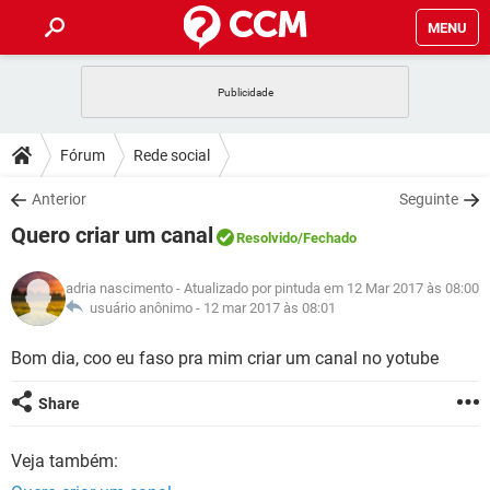
MENU
INÍCIO
JOGOS
WHATSAPP
DICAS
Fórum
Rede social
CELULAR
FACEBOOK
JOGOS
WHATSAPP
DOWNLOADS
Anterior
Seguinte
OUTLOOK
EXCEL
CELULAR
FACEBOOK
Quero criar um canal
INSTAGRAM
JOGOS
GMAIL
WHATSAPP
Resolvido
/Fechado
FÓRUM
OUTLOOK
EXCEL
GUIA DE COMPRAS
CELULAR
FACEBOOK
adria nascimento
- Atualizado por pintuda em 12 Mar 2017 às 08:00
INSTAGRAM
JOGOS
GMAIL
WHATSAPP
GLOSSÁRIO
usuário anônimo -
12 mar 2017 às 08:01
OUTLOOK
EXCEL
GUIA DE COMPRAS
CELULAR
FACEBOOK
INSTAGRAM
JOGOS
GMAIL
WHATSAPP
Bom dia, coo eu faso pra mim criar um canal no yotube
OUTLOOK
EXCEL
GUIA DE COMPRAS
CELULAR
FACEBOOK
Share
INSTAGRAM
GMAIL
OUTLOOK
EXCEL
GUIA DE COMPRAS
Veja também:
INSTAGRAM
GMAIL