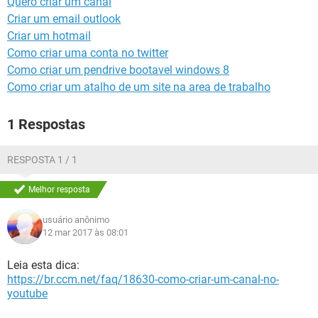
Quero criar um canal
GUIA DE COMPRAS
Criar um email outlook
Criar um hotmail
Como criar uma conta no twitter
Como criar um pendrive bootavel windows 8
Como criar um atalho de um site na area de trabalho
1 Respostas
RESPOSTA 1 / 1
Melhor resposta
usuário anônimo
12 mar 2017 às 08:01
Leia esta dica:
https://br.ccm.net/faq/18630-como-criar-um-canal-no-
youtube