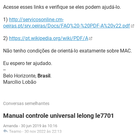
Acesse esses links e verifique se eles podem ajudá-lo.
1)
http://servicosonline.cm-
oeiras.pt/srv.oeiras/Docs/FAQ%20-%20PDF-A%20v22.pdf
2)
https://pt.wikipedia.org/wiki/PDF/A
Não tenho condições de orientá-lo exatamente sobre MAC.
Eu espero ter ajudado.
--
Belo Horizonte,
Brasil
.
Marcílio Lobão
Conversas semelhantes
Manual controle universal lelong le7701
Amanda
-
30 jun 2019 às 10:16
Teamo
-
30 nov 2022 às 22:13