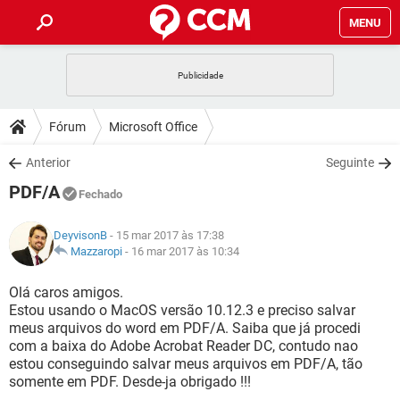
MENU
INÍCIO
JOGOS
WHATSAPP
DICAS
Fórum
Microsoft Office
CELULAR
FACEBOOK
JOGOS
WHATSAPP
DOWNLOADS
Anterior
Seguinte
OUTLOOK
EXCEL
CELULAR
FACEBOOK
PDF/A
INSTAGRAM
JOGOS
GMAIL
WHATSAPP
Fechado
FÓRUM
OUTLOOK
EXCEL
GUIA DE COMPRAS
CELULAR
FACEBOOK
DeyvisonB
- 15 mar 2017 às 17:38
INSTAGRAM
JOGOS
GMAIL
WHATSAPP
GLOSSÁRIO
Mazzaropi
-
16 mar 2017 às 10:34
OUTLOOK
EXCEL
GUIA DE COMPRAS
CELULAR
FACEBOOK
INSTAGRAM
JOGOS
GMAIL
WHATSAPP
Olá caros amigos.
OUTLOOK
EXCEL
Estou usando o MacOS versão 10.12.3 e preciso salvar
GUIA DE COMPRAS
CELULAR
FACEBOOK
meus arquivos do word em PDF/A. Saiba que já procedi
INSTAGRAM
GMAIL
com a baixa do Adobe Acrobat Reader DC, contudo nao
OUTLOOK
EXCEL
GUIA DE COMPRAS
estou conseguindo salvar meus arquivos em PDF/A, tão
INSTAGRAM
GMAIL
somente em PDF. Desde-ja obrigado !!!