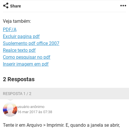
GUIA DE COMPRAS
Share
Veja também:
PDF/A
Excluir pagina pdf
Suplemento pdf office 2007
Realce texto pdf
Como pesquisar no pdf
Inserir imagem em pdf
2 Respostas
RESPOSTA 1 / 2
usuário anônimo
16 mar 2017 às 07:38
Tente ir em Arquivo > Imprimir. E, quando a janela se abrir,