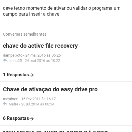
deve ter,no momento de ativar ou validar o programa um
campo para inserir a chave
Conversas semelhantes
chave do active file recovery
dampeixoto
-
24 mai 2016 às 06:25
ninha25
-
24 mai 2016 às 10:22
1 Respostas
Chave de ativaçao do easy drive pro
meydson
-
15 fev 2011 às 16:17
Andre
-
28 jul 2014 às 08:34
6 Respostas