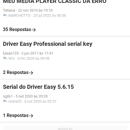
MEU MEDIA PLAYER CLASSIC DÁ ERRO
Tatiana
-
22 nov 2010 às 19:10
MARCHETTO
-
23 jul 2022 às 06:36
35 Respostas
Driver Easy Professional serial key
luizan125
-
2 jun 2017 às 17:41
Wiz
-
5 fev 2020 às 09:38
2 Respostas
Serial do Driver Easy 5.6.15
sgils1
-
5 out 2020 às 20:35
ninha25
-
6 out 2020 às 02:57
1 Respostas