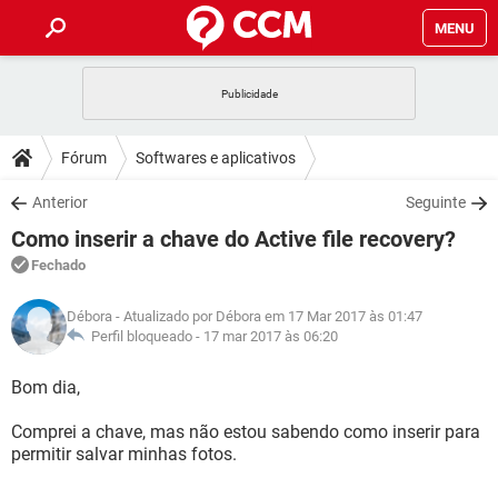
MENU
INÍCIO
JOGOS
WHATSAPP
DICAS
Fórum
Softwares e aplicativos
CELULAR
FACEBOOK
JOGOS
WHATSAPP
DOWNLOADS
Anterior
Seguinte
OUTLOOK
EXCEL
CELULAR
FACEBOOK
Como inserir a chave do Active file recovery?
INSTAGRAM
JOGOS
GMAIL
WHATSAPP
FÓRUM
OUTLOOK
EXCEL
Fechado
GUIA DE COMPRAS
CELULAR
FACEBOOK
INSTAGRAM
JOGOS
GMAIL
WHATSAPP
GLOSSÁRIO
OUTLOOK
Débora
- Atualizado por Débora em 17 Mar 2017 às 01:47
EXCEL
GUIA DE COMPRAS
CELULAR
FACEBOOK
Perfil bloqueado -
17 mar 2017 às 06:20
INSTAGRAM
JOGOS
GMAIL
WHATSAPP
OUTLOOK
EXCEL
Bom dia,
GUIA DE COMPRAS
CELULAR
FACEBOOK
INSTAGRAM
GMAIL
Comprei a chave, mas não estou sabendo como inserir para
OUTLOOK
EXCEL
GUIA DE COMPRAS
permitir salvar minhas fotos.
INSTAGRAM
GMAIL