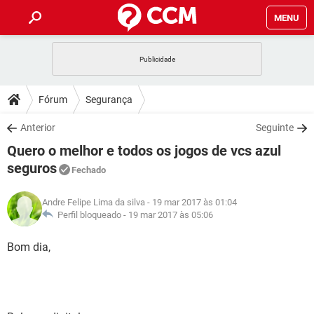
MENU
INÍCIO
JOGOS
WHATSAPP
DICAS
Fórum
Segurança
CELULAR
FACEBOOK
JOGOS
WHATSAPP
DOWNLOADS
Anterior
Seguinte
OUTLOOK
EXCEL
CELULAR
FACEBOOK
Quero o melhor e todos os jogos de vcs azul
INSTAGRAM
JOGOS
GMAIL
WHATSAPP
FÓRUM
OUTLOOK
EXCEL
seguros
Fechado
GUIA DE COMPRAS
CELULAR
FACEBOOK
INSTAGRAM
JOGOS
GMAIL
WHATSAPP
GLOSSÁRIO
OUTLOOK
EXCEL
Andre Felipe Lima da silva
- 19 mar 2017 às 01:04
GUIA DE COMPRAS
CELULAR
FACEBOOK
Perfil bloqueado -
19 mar 2017 às 05:06
INSTAGRAM
JOGOS
GMAIL
WHATSAPP
OUTLOOK
EXCEL
Bom dia,
GUIA DE COMPRAS
CELULAR
FACEBOOK
INSTAGRAM
GMAIL
OUTLOOK
EXCEL
GUIA DE COMPRAS
INSTAGRAM
GMAIL