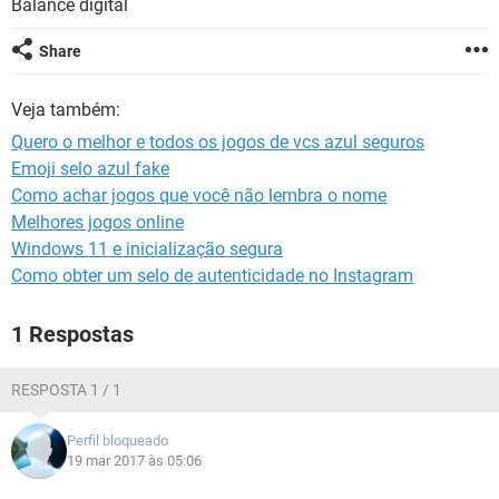
Balance digital
GUIA DE COMPRAS
Share
Veja também:
Quero o melhor e todos os jogos de vcs azul seguros
Emoji selo azul fake
Como achar jogos que você não lembra o nome
Melhores jogos online
Windows 11 e inicialização segura
Como obter um selo de autenticidade no Instagram
1 Respostas
RESPOSTA 1 / 1
Perfil bloqueado
19 mar 2017 às 05:06