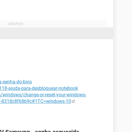
a-senha-do-bios
2118-ajuda-para-desbloquear-notebook
s/windows/change-or-reset-your-windows-
5a-8318c8f68b9c#1TC=windows-10