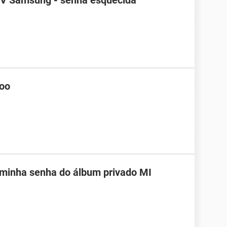
TV Samsung - senha esquecida
hoo
 minha senha do álbum privado MI