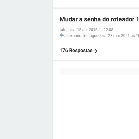
Mudar a senha do roteador 
tuturiais
-
15 abr 2016 às 12:08
alexandrafreitaguedes
-
27 mar 2021 às 1
176 Respostas