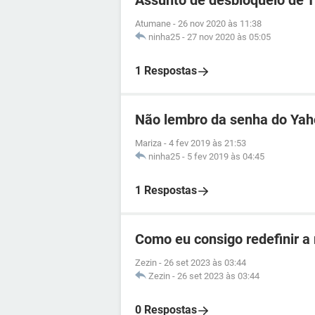
Assunto de desbloqueio de 
Atumane
-
26 nov 2020 às 11:38
ninha25
-
27 nov 2020 às 05:05
1 Respostas
Não lembro da senha do Ya
Mariza
-
4 fev 2019 às 21:53
ninha25
-
5 fev 2019 às 04:45
1 Respostas
Como eu consigo redefinir a
Zezin
-
26 set 2023 às 03:44
Zezin
-
26 set 2023 às 03:44
0 Respostas