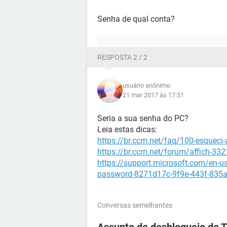
Senha de qual conta?
RESPOSTA 2 / 2
usuário anônimo
21 mar 2017 às 17:51
Seria a sua senha do PC?
Leia estas dicas:
https://br.ccm.net/faq/100-esqueci-
https://br.ccm.net/forum/affich-33
https://support.microsoft.com/en-u
password-8271d17c-9f9e-443f-83
Conversas semelhantes